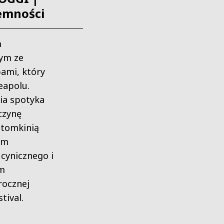
iemności
m
ym ze
ami, który
eapolu.
ia spotyka
czynę
otomkinią
em
 cynicznego i
lm
rocznej
tival.