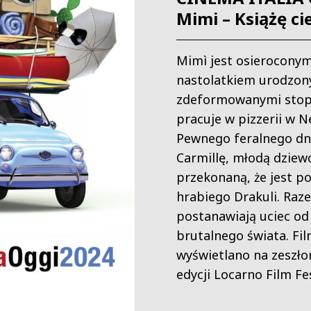
Mimi – Książę c
Mimì jest osierocony
nastolatkiem urodzon
zdeformowanymi stop
pracuje w pizzerii w N
Pewnego feralnego dn
Carmillę, młodą dziew
przekonaną, że jest p
hrabiego Drakuli. Raz
postanawiają uciec od
brutalnego świata. Fi
wyświetlano na zeszło
edycji Locarno Film Fes