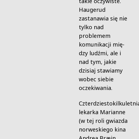
takie oczywiste.
Haugerud
zastanawia się nie
tylko nad
problemem
komunikacji mię­
dzy ludźmi, ale i
nad tym, jakie
dzisiaj stawiamy
wobec siebie
oczekiwania.
Czterdziestokilkuletni
lekarka Marianne
(w tej roli gwiazda
norweskiego kina
Andrea Bræin