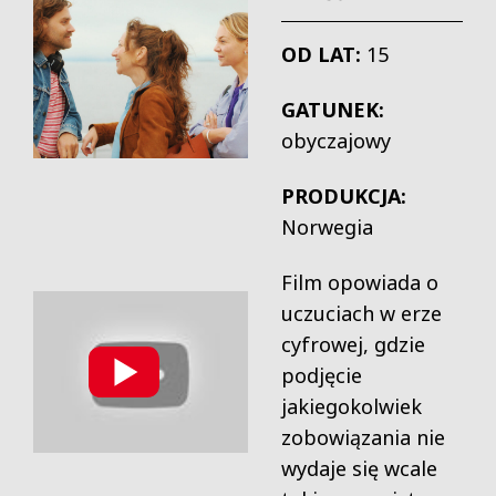
OD LAT:
15
GATUNEK:
obyczajowy
PRODUKCJA:
Norwegia
Film opowiada o
uczuciach w erze
cyfrowej, gdzie
podjęcie
jakiegokolwiek
zobo­wiązania nie
wydaje się wcale