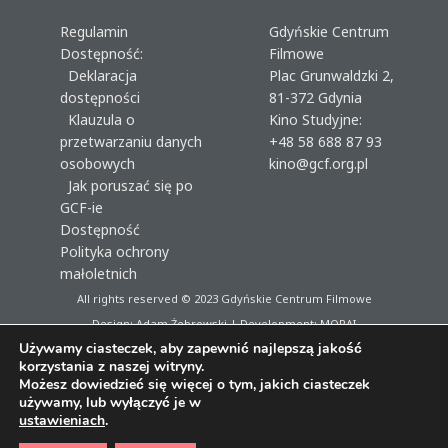
Regulamin
Gdyńskie Centrum
Dostępność:
Filmowe
Deklaracja
Plac Grunwaldzki 2,
dostępności
81-372 Gdynia
Klauzula o
Kino Studyjne:
przetwarzaniu danych
+48 58 688 87 93
osobowych
kino@gcf.org.pl
Jak poruszać się po
GCF-ie
Dostępność
Polityka ochrony
małoletnich
All rights reserved © 2023
Gdyńskie Centrum Filmowe
Design: Adam Żebrowski | Development:
MORAI
Używamy ciasteczek, aby zapewnić najlepszą jakość
korzystania z naszej witryny.
Możesz dowiedzieć się więcej o tym, jakich ciasteczek
używamy, lub wyłączyć je w
ustawieniach
.