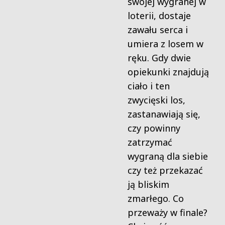
swojej wygranej w
loterii, dostaje
zawału serca i
umiera z losem w
ręku. Gdy dwie
opiekunki znajdują
ciało i ten
zwycięski los,
zastanawiają się,
czy powinny
zatrzymać
wygraną dla siebie
czy też przekazać
ją bliskim
zmarłego. Co
przeważy w finale?