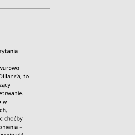
rytania
awurowo
illane’a, to
zący
etrwanie.
b w
ch,
ąc choćby
onienia –