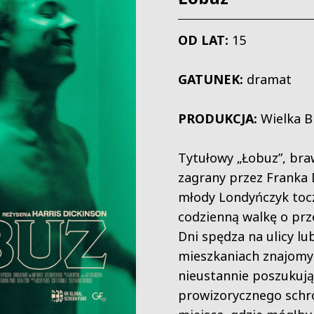
OD LAT:
15
GATUNEK:
dramat
PRODUKCJA:
Wielka B
Tytułowy „Łobuz”, br
zagrany przez Franka D
młody Londyńczyk toc
codzienną walkę o prz
Dni spędza na ulicy lu
mieszkaniach znajomy
nieustannie poszukuj
prowizorycznego schr