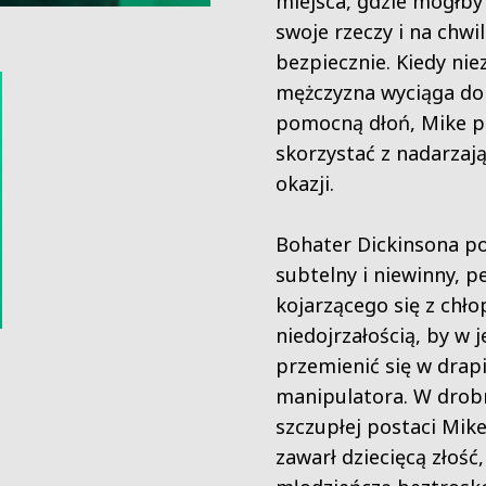
miejsca, gdzie mógłby
swoje rzeczy i na chwi
bezpiecznie. Kiedy ni
mężczyzna wyciąga do
pomocną dłoń, Mike p
skorzystać z nadarzają
okazji.
Bohater Dickinsona po
subtelny i niewinny, p
kojarzącego się z chło
niedojrzałością, by w j
przemienić się w drapi
manipulatora. W drob
szczupłej postaci Mike
zawarł dziecięcą złość,