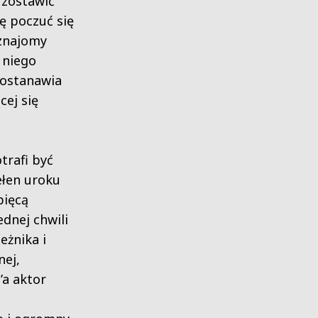
 zostawić
lę poczuć się
eznajomy
 niego
ostanawia
cej się
trafi być
ełen uroku
pięcą
ednej chwili
eżnika i
nej,
’a aktor