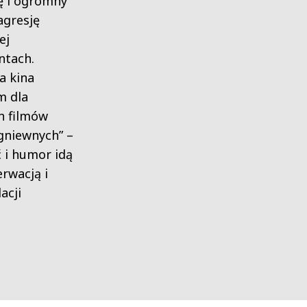
ę i ogromny
 agresję
ej
tach.
a kina
m dla
h filmów
gniewnych” –
ć i humor idą
rwacją i
acji