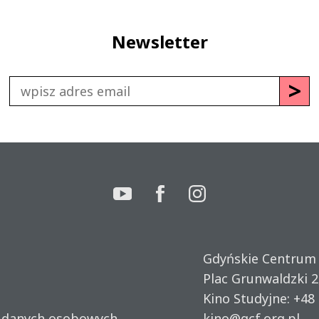
Newsletter
Gdyńskie Centrum
Plac Grunwaldzki 2
Kino Studyjne:
+48 
u danych osobowych
kino@gcf.org.pl