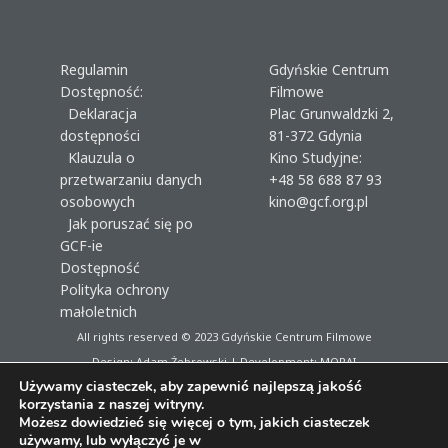
Regulamin
Gdyńskie Centrum
Dostępność:
Filmowe
Deklaracja
Plac Grunwaldzki 2,
dostępności
81-372 Gdynia
Klauzula o
Kino Studyjne:
przetwarzaniu danych
+48 58 688 87 93
osobowych
kino@gcf.org.pl
Jak poruszać się po
GCF-ie
Dostępność
Polityka ochrony
małoletnich
All rights reserved © 2023
Gdyńskie Centrum Filmowe
Design: Adam Żebrowski | Development:
MORAI
Używamy ciasteczek, aby zapewnić najlepszą jakość
korzystania z naszej witryny.
Możesz dowiedzieć się więcej o tym, jakich ciasteczek
używamy, lub wyłączyć je w