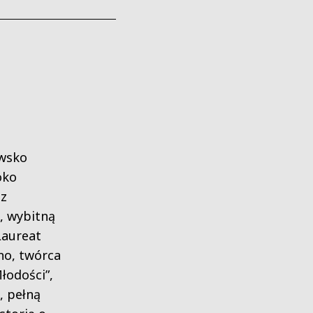
owsko
oko
 z
, wybitną
Laureat
no, twórca
Młodości”,
, pełną