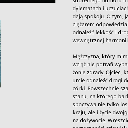
subtelnego humoru hi
dylematach i uczuciach
dają spokoju. O tym, j
ciężarem odpowiedzia
odnaleźć lekkość i dro
wewnętrznej harmonii
Mężczyzna, który mim
wciąż nie potrafi wyba
żonie zdrady. Ojciec, k
umie odnaleźć drogi d
córki. Powszechnie s
stanu, na którego bar
spoczywa nie tylko los
kraju, ale i życie dwoj
na dożywocie. Wreszci