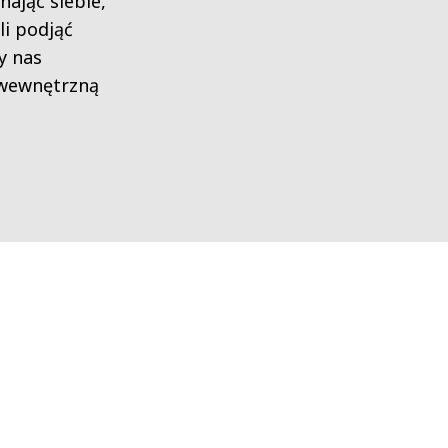
nając siebie,
i podjąć
y nas
 wewnętrzną