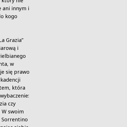
 który nie
 ani innym i
do kogo
„La Grazia”
iarową i
ielbianego
nta, w
je się prawo
 kadencji
tem, która
 wybaczenie:
zia czy
? W swoim
 Sorrentino