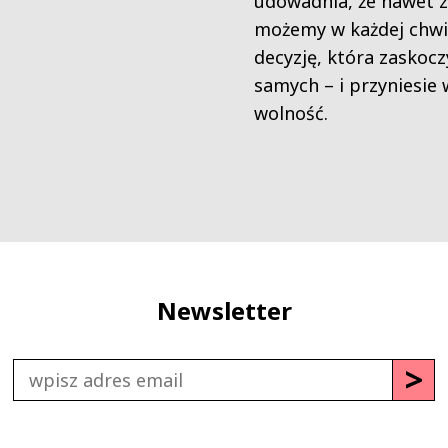
udowadnia, że nawet z
możemy w każdej chwil
decyzję, która zaskocz
samych – i przyniesie
wolność.
Newsletter