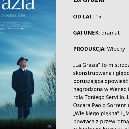
OD LAT:
15
GATUNEK:
dramat
PRODUKCJA:
Włochy
„La Grazia” to mistrz
skonstruowana i głęb
poruszająca opowieść
nagrodzoną w Wenecji
rolą Toniego Servillo. 
Oscara Paolo Sorrenti
„Wielkiego piękna” i „
powraca z przewrotną