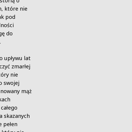
storią o
, które nie
ak pod
lności
gę do
.
o upływu lat
czyć zmarłej
tóry nie
o swojej
zanowany mąż
kach
 całego
ga skazanych
e pełen