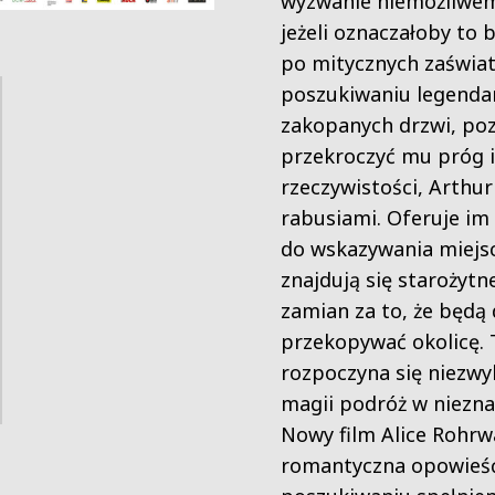
wyzwanie niemożliwe
jeżeli oznaczałoby to b
po mitycznych zaświa
poszukiwaniu legenda
zakopanych drzwi, po
przekroczyć mu próg 
rzeczywistości, Arthur 
rabusiami. Oferuje im 
do wskazywania miejsc
znajdują się starożytn
zamian za to, że będą 
przekopywać okolicę. 
rozpoczyna się niezwy
magii podróż w niezna
Nowy film Alice Rohrw
romantyczna opowieś