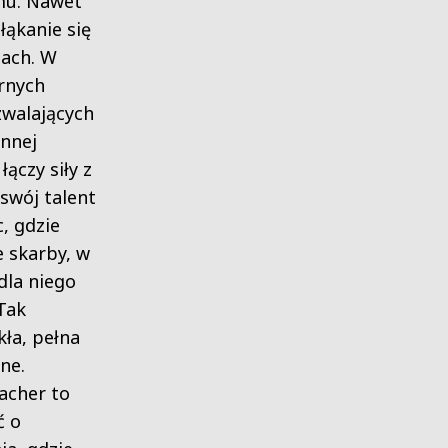
mu. Nawet
łąkanie się
tach. W
rnych
zwalających
innej
łączy siły z
swój talent
, gdzie
e skarby, w
dla niego
Tak
kła, pełna
ne.
acher to
ć o