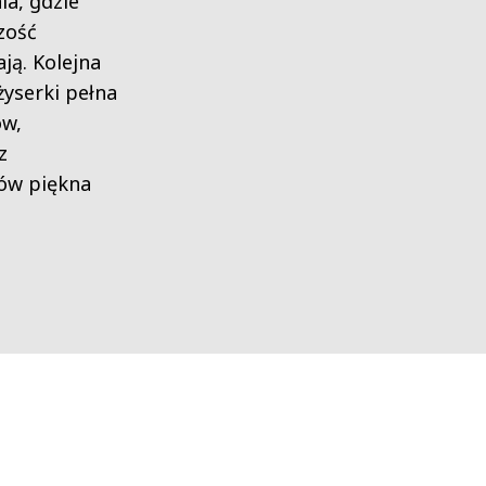
ia, gdzie
szość
ją. Kolejna
żyserki pełna
ów,
z
zów piękna