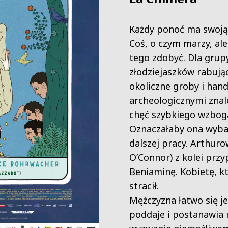
Każdy ponoć ma swoją
Coś, o czym marzy, al
tego zdobyć. Dla grup
złodziejaszków rabują
okoliczne groby i hand
archeologicznymi znal
chęć szybkiego wzboga
Oznaczałaby ona wyba
dalszej pracy. Arthuro
O’Connor) z kolei prz
Beniaminę. Kobietę, kt
stracił.
Mężczyzna łatwo się j
poddaje i postanawia 