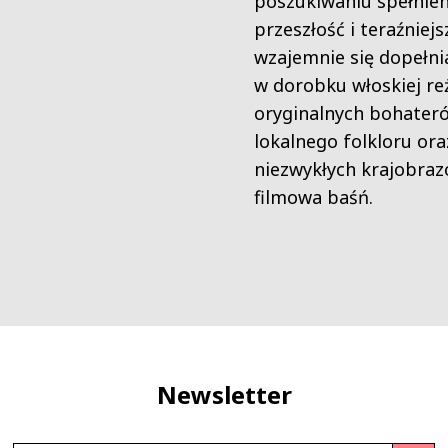
poszukiwaniu spełnien
przeszłość i teraźniej
wzajemnie się dopełnia
w dorobku włoskiej re
oryginalnych bohater
lokalnego folkloru ora
niezwykłych krajobra
filmowa baśń.
Newsletter