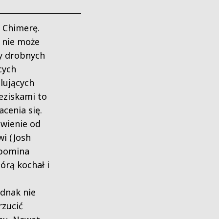
 Chimerę.
e nie może
y drobnych
cych
lujących
eziskami to
cenia się.
wienie od
wi (Josh
ypomina
órą kochał i
ednak nie
rzucić