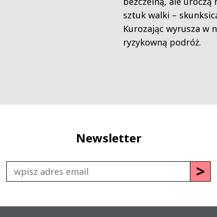
bezczelną, ale uroczą 
sztuk walki – skunksi
Kurozając wyrusza w n
ryzykowną podróż.
Newsletter