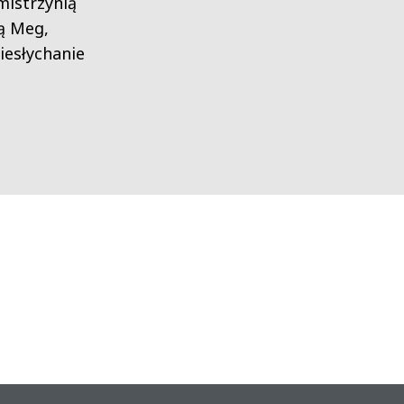
mistrzynią
cą Meg,
iesłychanie