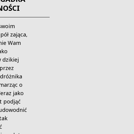
NOŚCI
 swoim
pół zająca,
dnie Wam
ako
 dzikiej
 przez
odróżnika
 marząc o
eraz jako
t podjąć
 udowodnić
tak
ć