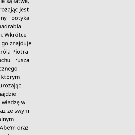
e są łatwe,
ozając jest
ony i potyka
 nadrabia
m. Wkrótce
go znajduje.
róla Piotra
chu i rusza
cznego
 którym
urozając
najdzie
e władzę w
raz ze swym
olnym
Abe’m oraz