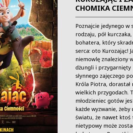
CHOMIKA CIEM
Poznajcie jedynego w
rodzaju, pół kurczaka, 
bohatera, który skra
serca: oto Kurozając! J
niemowlę znaleziony w
dżungli i przygarnięty
słynnego zajęczego p
Króla Piotra, dorastał
wielkich przygodach. T
młodzieniec gotów jes
każde wyzwanie, żeby
światu, że nawet ktoś 
nietypowy może zosta