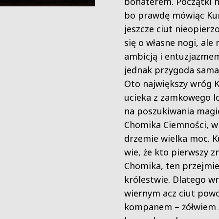
bohaterem. Początki ni
bo prawdę mówiąc Kur
jeszcze ciut nieopierz
się o własne nogi, ale
ambicją i entuzjazme
jednak przygoda sama 
Oto największy wróg K
ucieka z zamkowego lo
na poszukiwania magi
Chomika Ciemności, w
drzemie wielka moc. K
wie, że kto pierwszy z
Chomika, ten przejmi
królestwie. Dlatego w
wiernym acz ciut pow
kompanem – żółwiem 