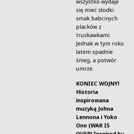
wszystko wydaje
się mieć słodki
smak babcinych
placków z
truskawkami.
Jednak w tym roku
latem spadnie
śnieg, a potwór
umrze.
KONIEC WOJNY!
Historia
inspirowana
muzyką Johna
Lennona i Yoko
Ono (WAR IS
OVER! Inspired by