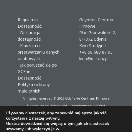
Regulamin
Gdyńskie Centrum
Dostępność:
Filmowe
Deklaracja
Plac Grunwaldzki 2,
dostępności
81-372 Gdynia
Klauzula o
Kino Studyjne:
przetwarzaniu danych
+48 58 688 87 93
osobowych
kino@gcf.org.pl
Jak poruszać się po
GCF-ie
Dostępność
Polityka ochrony
małoletnich
All rights reserved © 2023
Gdyńskie Centrum Filmowe
Design: Adam Żebrowski | Development:
MORAI
Używamy ciasteczek, aby zapewnić najlepszą jakość
korzystania z naszej witryny.
Możesz dowiedzieć się więcej o tym, jakich ciasteczek
używamy, lub wyłączyć je w