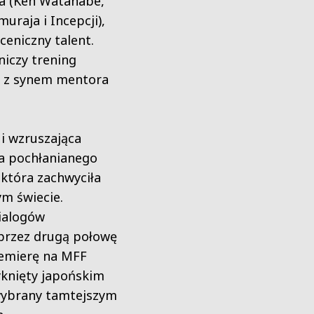
ra (Ken Watanabe,
uraja i Incepcji),
ceniczny talent.
niczy trening
ja z synem mentora
i wzruszająca
ka pochłanianego
 która zachwyciła
ym świecie.
ialogów
 przez drugą połowę
remierę na MFF
yknięty japońskim
 wybrany tamtejszym