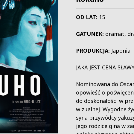
OD LAT:
15
GATUNEK:
dramat, dr
PRODUKCJA:
Japonia
JAKA JEST CENA SŁAW
Nominowana do Osca
opowieść o poświęceniu
do doskonałości w prz
wizualnej. Wygodne ży
syna przywódcy yakuzy
jego rodzice giną w z