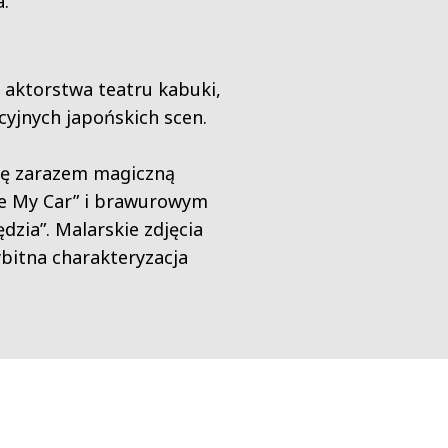
.
 aktorstwa teatru kabuki,
yjnych japońskich scen.
rię zarazem magiczną
ive My Car” i brawurowym
zia”. Malarskie zdjęcia
bitna charakteryzacja