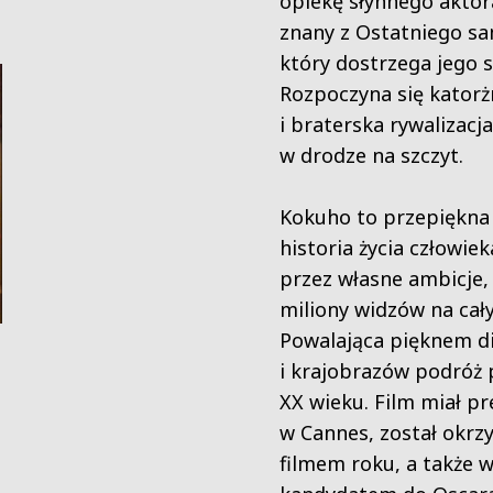
opiekę słynnego akto
znany z Ostatniego sam
który dostrzega jego s
Rozpoczyna się katorż
i braterska rywalizac
w drodze na szczyt.
Kokuho to przepiękna 
historia życia człowie
przez własne ambicje,
miliony widzów na cał
Powalająca pięknem d
i krajobrazów podróż
XX wieku. Film miał p
w Cannes, został okrz
filmem roku, a także