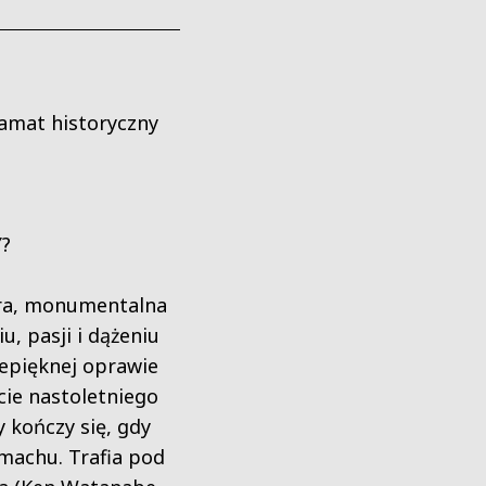
amat historyczny
Y?
ra, monumentalna
, pasji i dążeniu
epięknej oprawie
cie nastoletniego
 kończy się, gdy
amachu. Trafia pod