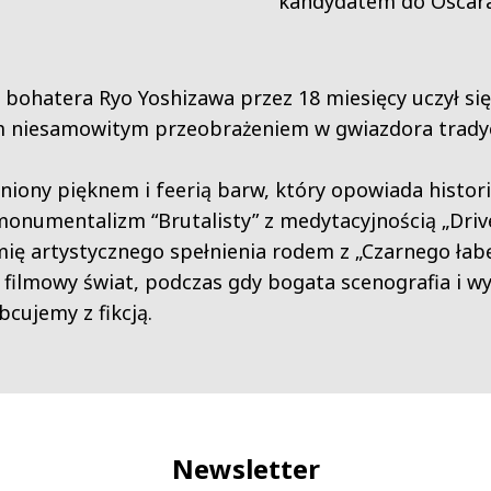
kandydatem do Oscara
 bohatera Ryo Yoshizawa przez 18 miesięcy uczył się
 niesamowitym przeobrażeniem w gwiazdora tradyc
niony pięknem i feerią barw, który opowiada histo
 monumentalizm “Brutalisty” z medytacyjnością „Dr
ę artystycznego spełnienia rodem z „Czarnego łabęd
filmowy świat, podczas gdy bogata scenografia i wy
cujemy z fikcją.
Newsletter