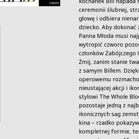
kochanek Bill napada 
ceremonii ślubnej, strz
głowę i odbiera niena
dziecko. Aby dokonać 
Panna Młoda musi naj
wytropić czworo pozo
członków Zabójczego 
Żmij, zanim stanie tw
z samym Billem. Dzięk
operowemu rozmacho
nieustającej akcji i i
stylowi The Whole Blo
pozostaje jedną z najb
ikonicznych sag zemsty
kina – rzadko pokazy
kompletnej formie, te