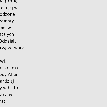
na próbę
ela jej w
rodzone
zemsty,
pierw
stałych
Oddziału
arzą w twarz
i
wi,
konicznemu
ody Affair
ardziej
 w historii
waną w
raz