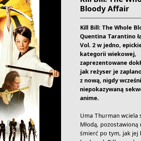
Bloody Affair
Kill Bill: The Whole B
Quentina Tarantino łąc
Vol. 2 w jedno, epicki
kategorii wiekowej,
zaprezentowane dokł
jak reżyser je zapla
z nową, nigdy wcześni
niepokazywaną sekw
anime.
Uma Thurman wciela s
Młodą, pozostawioną
śmierć po tym, jak jej 