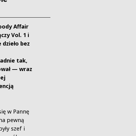
loody Affair
zy Vol. 1 i
e dzieło bez
adnie tak,
nował — wraz
ej
encją
ię w Pannę
 na pewną
były szef i