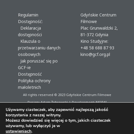
Regulamin
Gdyńskie Centrum
Dostępność:
Filmowe
Deklaracja
Plac Grunwaldzki 2,
dostępności
81-372 Gdynia
Klauzula o
Kino Studyjne:
przetwarzaniu danych
+48 58 688 87 93
osobowych
kino@gcf.org.pl
Jak poruszać się po
GCF-ie
Dostępność
Polityka ochrony
małoletnich
All rights reserved © 2023
Gdyńskie Centrum Filmowe
Design: Adam Żebrowski | Development:
MORAI
Używamy ciasteczek, aby zapewnić najlepszą jakość
korzystania z naszej witryny.
Możesz dowiedzieć się więcej o tym, jakich ciasteczek
używamy, lub wyłączyć je w
ustawieniach
.