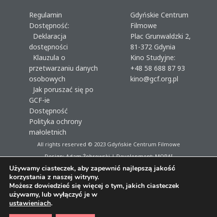
Regulamin
Gdyńskie Centrum
Dostępność:
Filmowe
Deklaracja
Plac Grunwaldzki 2,
dostępności
81-372 Gdynia
Klauzula o
Kino Studyjne:
przetwarzaniu danych
+48 58 688 87 93
osobowych
kino@gcf.org.pl
Jak poruszać się po
GCF-ie
Dostępność
Polityka ochrony
małoletnich
All rights reserved © 2023
Gdyńskie Centrum Filmowe
Design: Adam Żebrowski | Development:
MORAI
Używamy ciasteczek, aby zapewnić najlepszą jakość
korzystania z naszej witryny.
Możesz dowiedzieć się więcej o tym, jakich ciasteczek
używamy, lub wyłączyć je w
ustawieniach
.