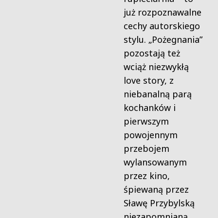
już rozpoznawalne
cechy autorskiego
stylu. „Pożegnania”
pozostają też
wciąż niezwykłą
love story, z
niebanalną parą
kochanków i
pierwszym
powojennym
przebojem
wylansowanym
przez kino,
śpiewaną przez
Sławę Przybylską
niezapomnianą