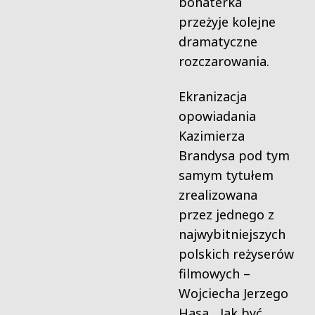
bohaterka
przeżyje kolejne
dramatyczne
rozczarowania.
Ekranizacja
opowiadania
Kazimierza
Brandysa pod tym
samym tytułem
zrealizowana
przez jednego z
najwybitniejszych
polskich reżyserów
filmowych –
Wojciecha Jerzego
Hasa. „Jak być