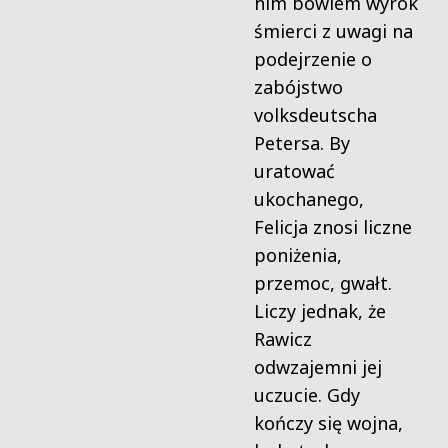
nim bowiem wyrok
śmierci z uwagi na
podejrzenie o
zabójstwo
volksdeutscha
Petersa. By
uratować
ukochanego,
Felicja znosi liczne
poniżenia,
przemoc, gwałt.
Liczy jednak, że
Rawicz
odwzajemni jej
uczucie. Gdy
kończy się wojna,