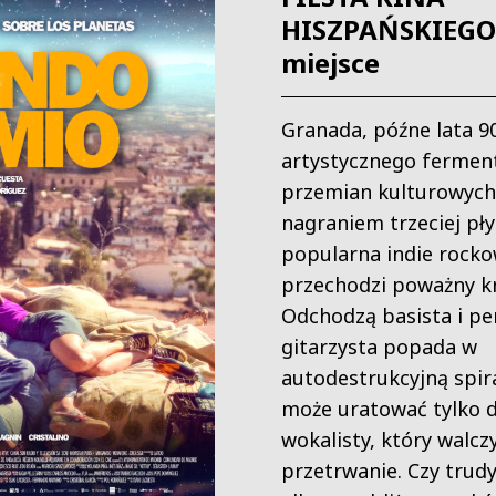
HISZPAŃSKIEGO 
miejsce
Granada, późne lata 90
artystycznego ferment
przemian kulturowych
nagraniem trzeciej pły
popularna indie rocko
przechodzi poważny kr
Odchodzą basista i per
gitarzysta popada w
autodestrukcyjną spira
może uratować tylko 
wokalisty, który walcz
przetrwanie. Czy trud