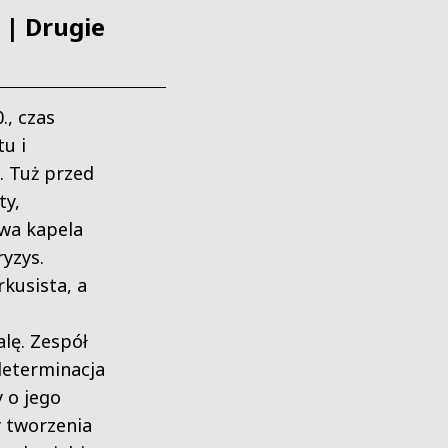
| Drugie
., czas
u i
. Tuż przed
ty,
wa kapela
yzys.
kusista, a
lę. Zespół
determinacja
y o jego
y tworzenia