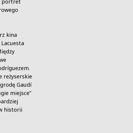
u portret
urowego
rz kina
 Lacuesta
Między
 we
odríguezem.
e reżyserskie
agrodę Gaudí
gie miejsce”
bardziej
 historii