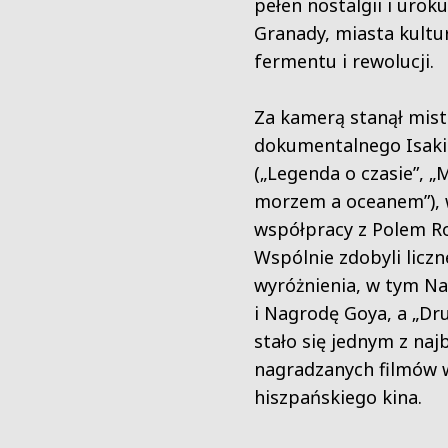
pełen nostalgii i urok
Granady, miasta kult
fermentu i rewolucji.
Za kamerą stanął mist
dokumentalnego Isaki
(„Legenda o czasie”, „
morzem a oceanem”),
współpracy z Polem R
Wspólnie zdobyli liczn
wyróżnienia, w tym N
i Nagrodę Goya, a „Dru
stało się jednym z naj
nagradzanych filmów w
hiszpańskiego kina.