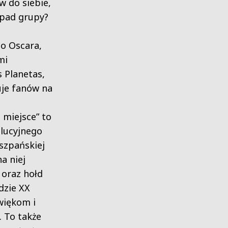
 do siebie,
zpad grupy?
o Oscara,
mi
 Planetas,
uje fanów na
 miejsce” to
lucyjnego
szpańskiej
a niej
 oraz hołd
dzie XX
więkom i
. To także