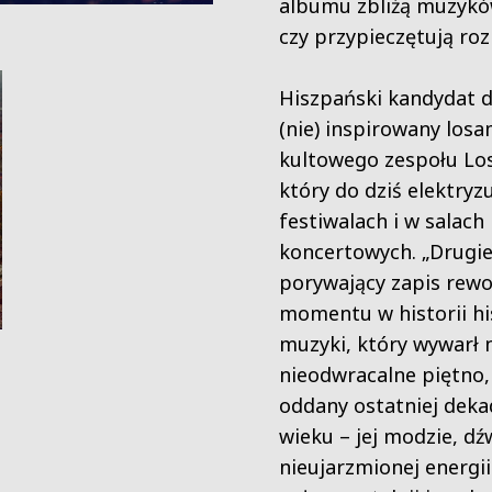
albumu zbliżą muzyków
czy przypieczętują ro
Hiszpański kandydat d
(nie) inspirowany losa
kultowego zespołu Los
który do dziś elektryz
festiwalach i w salach
koncertowych. „Drugie
porywający zapis rewo
momentu w historii hi
muzyki, który wywarł n
nieodwracalne piętno,
oddany ostatniej deka
wieku – jej modzie, dź
nieujarzmionej energii