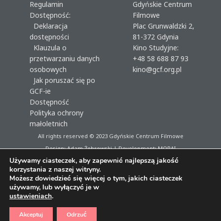
Regulamin
Gdyńskie Centrum
Dostępność:
Filmowe
Deklaracja
Plac Grunwaldzki 2,
dostępności
81-372 Gdynia
Klauzula o
Kino Studyjne:
przetwarzaniu danych
+48 58 688 87 93
osobowych
kino@gcf.org.pl
Jak poruszać się po
GCF-ie
Dostępność
Polityka ochrony
małoletnich
All rights reserved © 2023
Gdyńskie Centrum Filmowe
Design: Adam Żebrowski | Development:
MORAI
Używamy ciasteczek, aby zapewnić najlepszą jakość
korzystania z naszej witryny.
Możesz dowiedzieć się więcej o tym, jakich ciasteczek
używamy, lub wyłączyć je w
ustawieniach
.
Akceptuj
Odrzuć