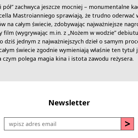
i pół” zachwyca jeszcze mocniej – monumentalne k
ella Mastroianniego sprawiają, że trudno oderwać w
ów na całym świecie, zdobywając najważniejsze nag
ny film (wygrywając m.in. z „Nożem w wodzie” debiu
do dziś jednym z najważniejszych dzieł o samym proc
 całym świecie zgodnie wymieniają właśnie ten tytuł j
 czym polega magia kina i istota zawodu reżysera.
Newsletter