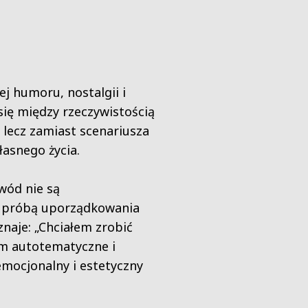
j humoru, nostalgii i
 się między rzeczywistością
 lecz zamiast scenariusza
łasnego życia.
owód nie są
 i próbą uporządkowania
znaje: „Chciałem zrobić
zem autotematyczne i
emocjonalny i estetyczny