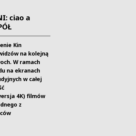
I: ciao a
 PÓŁ
enie Kin
widzów na kolejną
łoch. W ramach
du na ekranach
udyjnych w całej
ść
ersja 4K) filmów
jednego z
rców