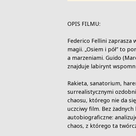
OPIS FILMU:
Federico Fellini zaprasza
magii. „Osiem i pół” to po
a marzeniami. Guido (Marc
znajduje labirynt wspomnie
Rakieta, sanatorium, harem
surrealistycznymi ozdobn
chaosu, którego nie da si
uczciwy film. Bez żadnych
autobiograficzne: analizu
chaos, z którego ta twórcz