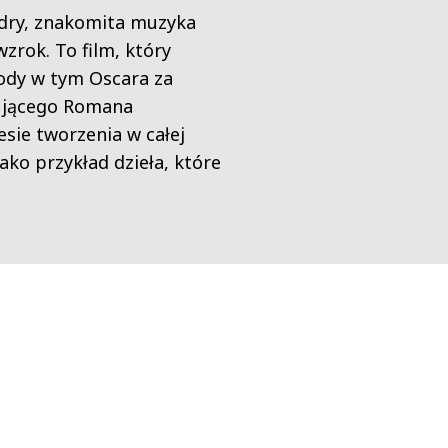
adry, znakomita muzyka
zrok. To film, który
rody w tym Oscara za
tującego Romana
esie tworzenia w całej
ako przykład dzieła, które