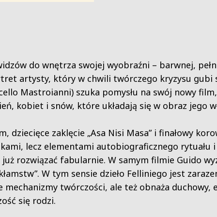
 widzów do wnętrza swojej wyobraźni – barwnej, pełne
rtret artysty, który w chwili twórczego kryzysu gubi
ello Mastroianni) szuka pomysłu na swój nowy film,
ń, kobiet i snów, które układają się w obraz jego w
, dziecięce zaklęcie „Asa Nisi Masa” i finałowy kor
ikami, lecz elementami autobiograficznego rytuału
ę już rozwiązać fabularnie. W samym filmie Guido wy
 kłamstw”. W tym sensie dzieło Felliniego jest zara
je mechanizmy twórczości, ale też obnaża duchowy, 
ość się rodzi.