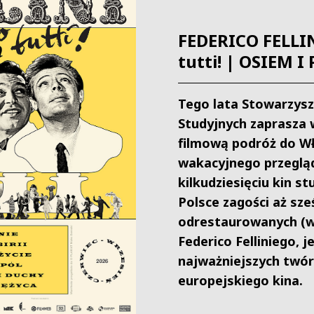
FEDERICO FELLIN
tutti! | OSIEM I
Tego lata Stowarzysz
Studyjnych zaprasza 
filmową podróż do W
wakacyjnego przeglą
kilkudziesięciu kin st
Polsce zagości aż sze
odrestaurowanych (w
Federico Felliniego, 
najważniejszych twó
europejskiego kina.