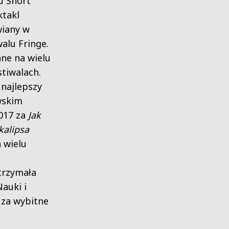
u Short
ktakl
wiany w
alu Fringe.
ane na wielu
tiwalach.
najlepszy
wskim
017 za
Jak
kalipsa
 wielu
trzymała
auki i
 za wybitne