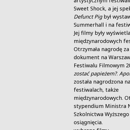
artystycznym festiwal
Sweet Shock, a jej spe
Defunct Pig
był wysta
Summerhall i na festiw
Jej filmy były wyświetl
międzynarodowych fes
Otrzymała nagrodę za 
dokument na Warsza
Festiwalu Filmowym 2
zostać papieżem?
.
Apo
została nagrodzona na
festiwalach, także
międzynarodowych. O
stypendium Ministra N
Szkolnictwa Wyższego
osiągnięcia.