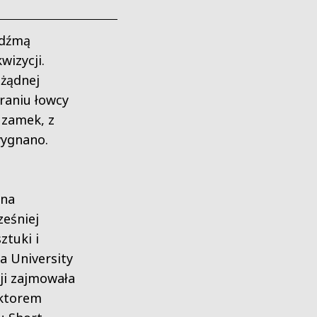
edźmą
wizycji.
 żądnej
raniu łowcy
 zamek, z
wygnano.
 na
eśniej
ztuki i
na University
ji zajmowała
ektorem