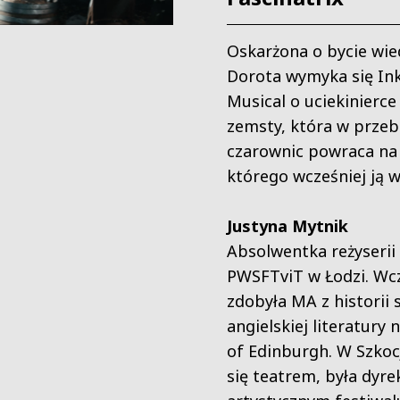
Oskarżona o bycie wi
Dorota wymyka się Ink
Musical o uciekinierce
zemsty, która w przeb
czarownic powraca na
którego wcześniej ją 
Justyna Mytnik
Absolwentka reżyserii
PWSFTviT w Łodzi. Wcz
zdobyła MA z historii s
angielskiej literatury 
of Edinburgh. W Szkoc
się teatrem, była dyr