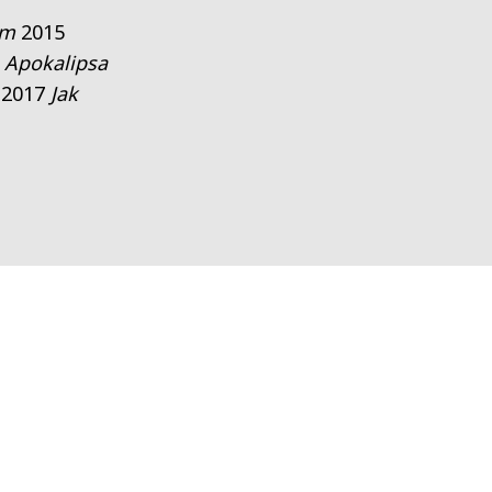
om
2015
5
Apokalipsa
2017
Jak