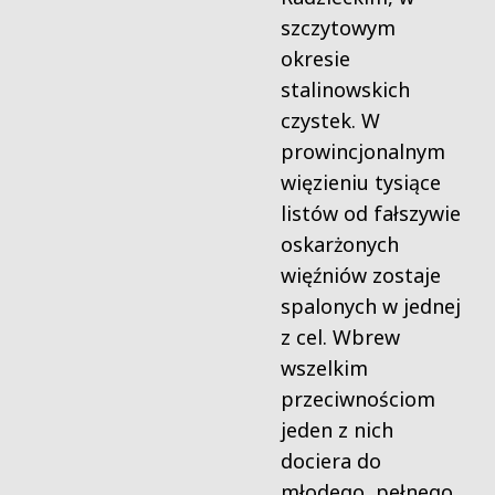
szczytowym
okresie
stalinowskich
czystek. W
prowincjonalnym
więzieniu tysiące
listów od fałszywie
oskarżonych
więźniów zostaje
spalonych w jednej
z cel. Wbrew
wszelkim
przeciwnościom
jeden z nich
dociera do
młodego, pełnego