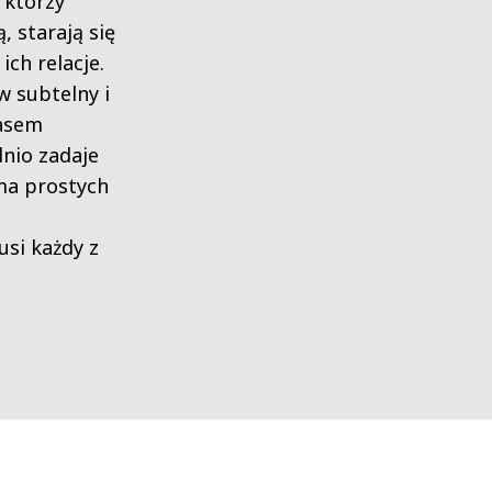
 którzy
 starają się
ch relacje.
w subtelny i
zasem
nio zadaje
 ma prostych
si każdy z