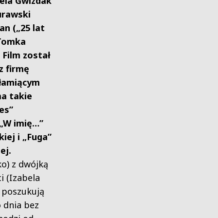
bela Gwizdak
urawski
an („25 lat
 Tomka
 Film został
 firmę
 łamiącym
a takie
es”
 „W imię…”
ej i „Fuga”
ej.
ko) z dwójką
i (Izabela
 poszukują
 dnia bez