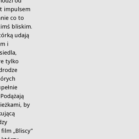
hodzi od
est impulsem
nie co to
imś bliskim.
córką udają
ym i
siedla,
e tylko
 drodze
tórych
upełnie
 Podążają
ieżkami, by
kującą
dzy
film „Bliscy”