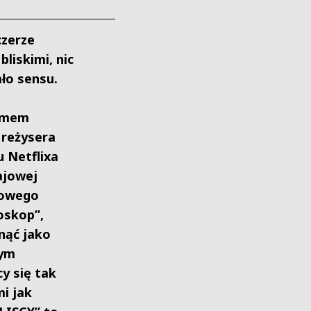
czerze
liskimi, nic
ało sensu.
lmem
 reżysera
u Netflixa
ajowej
kowego
oskop”,
ynąć jako
żym
y się tak
i jak