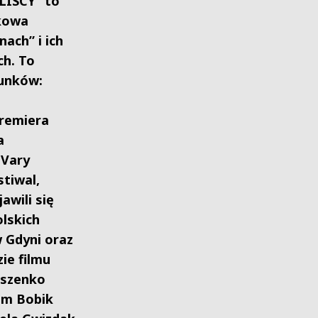
BLISCY” to
nkowa
ach” i ich
h. To
tunków:
remiera
a
 Vary
stiwal,
awili się
olskich
 Gdyni oraz
ie filmu
baszenko
dam Bobik