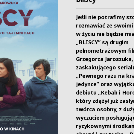
Jeśli nie potrafimy sz
rozmawiać ze swoimi b
w życiu nie będzie mi
„BLISCY” są drugim
pełnometrażowym fi
Grzegorza Jaroszuka,
zaskakującego serial
„Pewnego razu na kr
jedynce” oraz wyjąt
debiutu „Kebab i Hor
który zdążył już zasł
twórca osobny, z du
wyczuciem posługując
ryzykownymi środkam