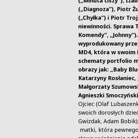
(„Minuta ciszy”), Iza
(„Diagnoza”), Piotr Ż
(„Chyłka”) i Piotr Troj
niewinności. Sprawa
Komendy”, „Johnny”).
wyprodukowany przez
MD4, która w swoim
schematy portfolio m
obrazy jak: „Baby Blu
Katarzyny Rosłaniec,
Małgorzaty Szumowski
Agnieszki Smoczyński
Ojciec (Olaf Lubaszen
swoich dorosłych dziec
Gwizdak, Adam Bobik)
matki, która pewnego