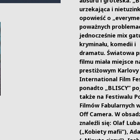
absurd i groteska. „
urzekająca i nietuzi
opowieść o „everymen
poważnych problemac
jednocześnie mix ga
kryminału, komedii i
dramatu.
Światowa p
filmu miała miejsce n
prestiżowym Karlovy
International Film Fe
ponadto „BLISCY” poj
także na Festiwalu P
Filmów Fabularnych w
Off Camera. W obsadz
znaleźli się: Olaf Lu
(„Kobiety mafii”), A