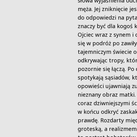
słowa wyjaśnienia odc
męża. Jej zniknięcie j
do odpowiedzi na pyta
znaczy być dla kogoś k
Ojciec wraz z synem i 
się w podróż po zawił
tajemniczym świecie o
odkrywając tropy, któr
pozornie się łączą. Po
spotykają sąsiadów, k
opowieści ujawniają z
nieznany obraz matki.
coraz dziwniejszymi śc
w końcu odkryć zaska
prawdę. Rozdarty mię
groteską, a realizmem 