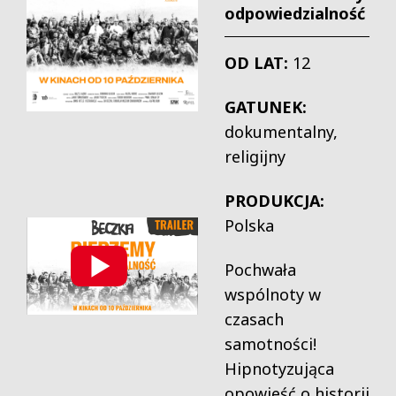
odpowiedzialność
OD LAT:
12
GATUNEK:
dokumentalny,
religijny
PRODUKCJA:
Polska
Pochwała
wspólnoty w
czasach
samotności!
Hipnotyzująca
opowieść o historii