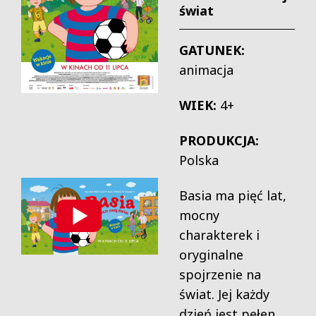
świat
GATUNEK:
animacja
WIEK:
4+
PRODUKCJA:
Polska
Basia ma pięć lat,
mocny
charakterek i
oryginalne
spojrzenie na
świat. Jej każdy
dzień jest pełen