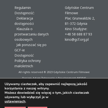
Regulamin
Gdyńskie Centrum
Dostępność:
Filmowe
Deklaracja
Plac Grunwaldzki 2,
dostępności
81-372 Gdynia
Klauzula o
Kino Studyjne:
przetwarzaniu danych
+48 58 688 87 93
osobowych
kino@gcf.org.pl
Jak poruszać się po
GCF-ie
Dostępność
Polityka ochrony
małoletnich
All rights reserved © 2023
Gdyńskie Centrum Filmowe
Design: Adam Żebrowski | Development:
MORAI
Używamy ciasteczek, aby zapewnić najlepszą jakość
korzystania z naszej witryny.
Możesz dowiedzieć się więcej o tym, jakich ciasteczek
używamy, lub wyłączyć je w
ustawieniach
.