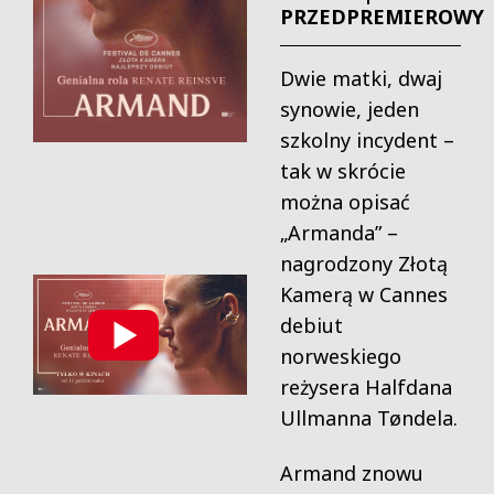
PRZEDPREMIEROWY
Dwie matki, dwaj
synowie, jeden
szkolny incydent –
tak w skrócie
można opisać
„Armanda” –
nagrodzony Złotą
Kamerą w Cannes
debiut
norweskiego
reżysera Halfdana
Ullmanna Tøndela.
Armand znowu