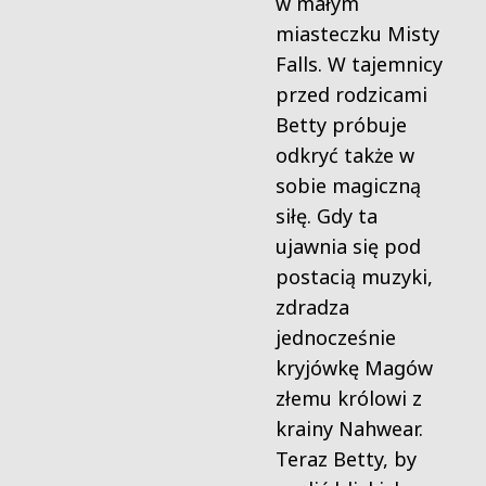
w małym
miasteczku Misty
Falls. W tajemnicy
przed rodzicami
Betty próbuje
odkryć także w
sobie magiczną
siłę. Gdy ta
ujawnia się pod
postacią muzyki,
zdradza
jednocześnie
kryjówkę Magów
złemu królowi z
krainy Nahwear.
Teraz Betty, by