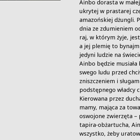
Ainbo dorasta w małej
ukrytej w prastarej cz
amazońskiej dżungli.
dnia ze zdumieniem o
raj, w którym żyje, jes
a jej plemię to bynajm
jedyni ludzie na świec
Ainbo będzie musiała 
swego ludu przed chci
zniszczeniem i sługam
podstępnego władcy c
Kierowana przez duch
mamy, mająca za towa
oswojone zwierzęta – 
tapira-obżartucha, Ai
wszystko, żeby urato