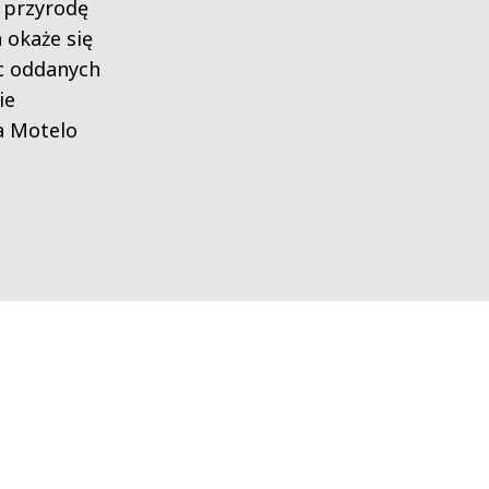
ą przyrodę
 okaże się
c oddanych
ie
a Motelo