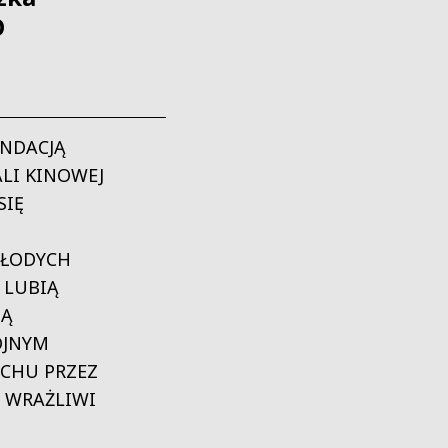
O
UNDACJĄ
LI KINOWEJ
SIĘ
MŁODYCH
 LUBIĄ
JĄ
OJNYM
UCHU PRZEZ
Ą WRAŻLIWI