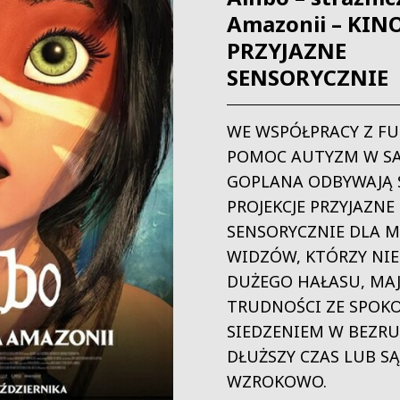
Amazonii – KIN
PRZYJAZNE
SENSORYCZNIE
WE WSPÓŁPRACY Z F
POMOC AUTYZM W SA
GOPLANA ODBYWAJĄ 
PROJEKCJE PRZYJAZNE
SENSORYCZNIE DLA 
WIDZÓW, KTÓRZY NIE
DUŻEGO HAŁASU, MA
TRUDNOŚCI ZE SPOK
SIEDZENIEM W BEZR
DŁUŻSZY CZAS LUB S
WZROKOWO.