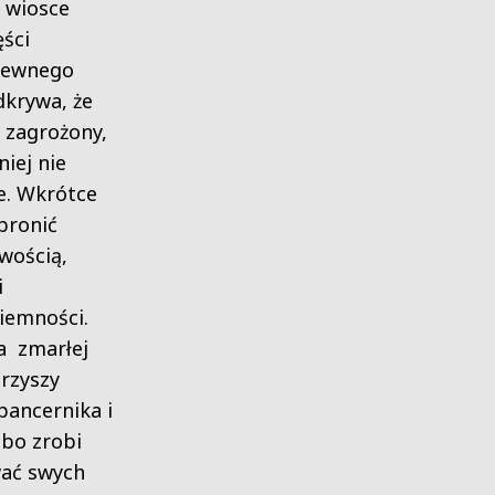
 wiosce
ęści
 Pewnego
dkrywa, że
t zagrożony,
niej nie
ie. Wkrótce
bronić
wością,
i
iemności.
a zmarłej
rzyszy
pancernika i
nbo zrobi
wać swych