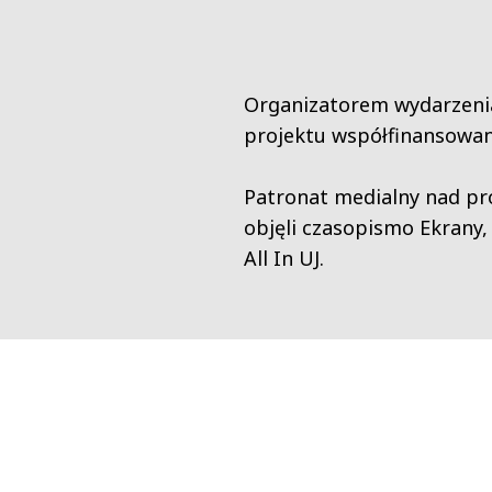
Organizatorem wydarzenia
projektu współfinansowan
Patronat medialny nad pro
objęli
czasopismo Ekrany
,
All In UJ.