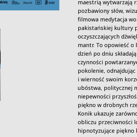
maestrią wytwarzają r
pozbawiony słów, wiz
filmowa medytacja wo
pakistańskiej kultury 
oczyszczających dźwię
mantr. To opowieść o l
dzień po dniu składają
czynności powtarzanyc
pokolenie, odnajdując
i wierność swoim kor
ubóstwa, politycznej n
niepewności przyszłoś
piękno w drobnych rze
Konik ukazuje zarówno 
obliczu przeciwności lo
hipnotyzujące piękno k