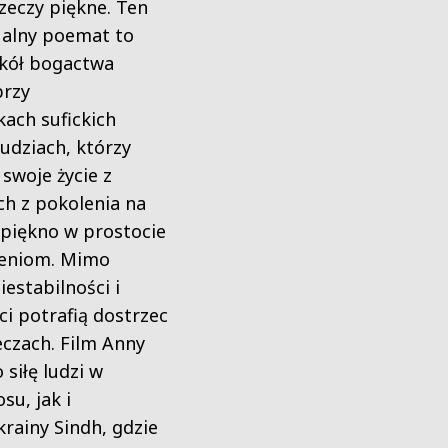
zeczy piękne. Ten
ualny poemat to
kół bogactwa
przy
kach sufickich
udziach, którzy
 swoje życie z
h z pokolenia na
 piękno w prostocie
zeniom. Mimo
iestabilności i
ci potrafią dostrzec
czach. Film Anny
siłę ludzi w
su, jak i
rainy Sindh, gdzie