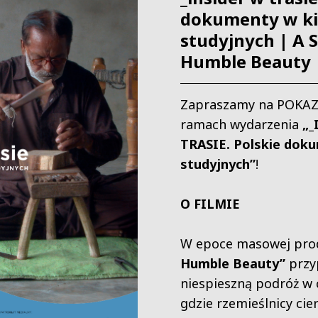
dokumenty w k
studyjnych | A 
Humble Beauty
Zapraszamy na POKAZ
ramach wydarzenia
„_
TRASIE. Polskie dok
studyjnych”
!
O FILMIE
W epoce masowej prod
Humble Beauty”
prz
niespieszną podróż w c
gdzie rzemieślnicy cier