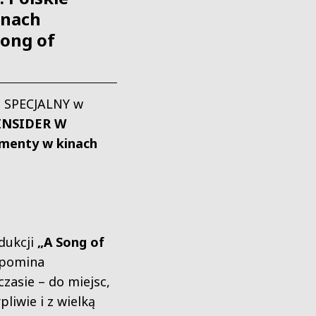
inach
Song of
 SPECJALNY w
INSIDER W
umenty w kinach
ukcji
„A Song of
ypomina
zasie – do miejsc,
pliwie i z wielką