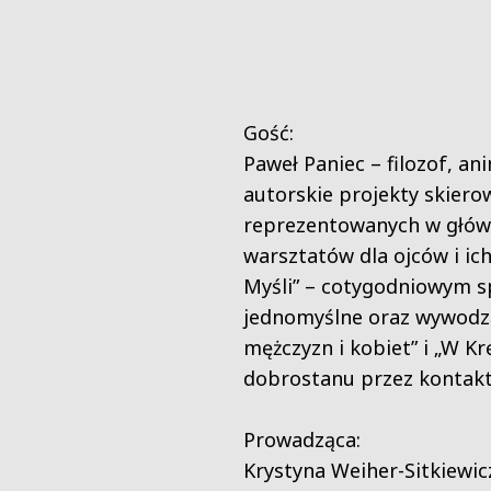
Gość:
Paweł Paniec – filozof, a
autorskie projekty skiero
reprezentowanych w główny
warsztatów dla ojców i ich
Myśli” – cotygodniowym sp
jednomyślne oraz wywodzą
mężczyzn i kobiet” i „W K
dobrostanu przez kontakt
Prowadząca:
Krystyna Weiher-Sitkiewic