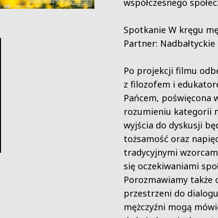
współczesnego społec
Spotkanie W kręgu mę
Partner: Nadbałtyckie
Po projekcji filmu od
z filozofem i edukato
Pańcem, poświęcona 
rozumieniu kategorii
wyjścia do dyskusji b
tożsamość oraz napię
tradycyjnymi wzorcami
się oczekiwaniami spo
Porozmawiamy także o
przestrzeni do dialogu
mężczyźni mogą mówić