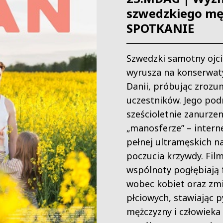
szwedzkiego mę
SPOTKANIE
Szwedzki samotny ojci
wyrusza na konserwat
Danii, próbując zrozu
uczestników. Jego pod
sześcioletnie zanurzen
„manosferze” – intern
pełnej ultramęskich nar
poczucia krzywdy. Film
wspólnoty pogłębiają f
wobec kobiet oraz zmie
płciowych, stawiając p
mężczyzny i człowieka