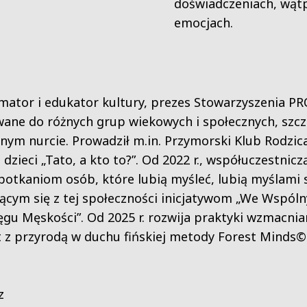
doświadczeniach, wątp
emocjach.
nimator i edukator kultury, prezes Stowarzyszenia PR
wane do różnych grup wiekowych i społecznych, szcze
m nurcie. Prowadził m.in. Przymorski Klub Rodzica 
 dzieci „Tato, a kto to?”. Od 2022 r., współuczestnicz
otkaniom osób, które lubią myśleć, lubią myślami si
cym się z tej społeczności inicjatywom „We Wspóln
ręgu Męskości”. Od 2025 r. rozwija praktyki wzmacni
 z przyrodą w duchu fińskiej metody Forest Minds©
z