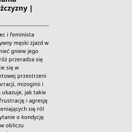
żczyzny |
ec i feminista
ywny męski zjazd w
mieć gniew jego
róż przeradza się
ie się w
etowej przestrzeni
racji, mizoginii i
 ukazuje, jak takie
rustrację i agresję
niających się ról
ytanie o kondycję
 w obliczu