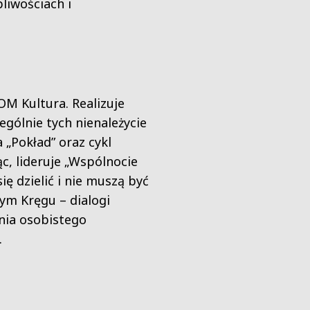
liwościach i
OM Kultura. Realizuje
gólnie tych nienależycie
„Pokład” oraz cykl
ąc, lideruje „Wspólnocie
ę dzielić i nie muszą być
ym Kręgu – dialogi
ania osobistego
.