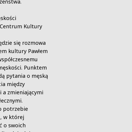
zeństwa.
skości
 Centrum Kultury
będzie się rozmowa
rem kultury Pawłem
współczesnemu
 męskości. Punktem
ędą pytania o męską
cia między
 a zmieniającymi
łecznymi.
 potrzebie
, w której
 o swoich