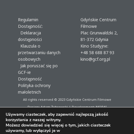
Regulamin
Gdyńskie Centrum
Dostępność:
Filmowe
Deklaracja
Plac Grunwaldzki 2,
dostępności
81-372 Gdynia
Klauzula o
Kino Studyjne:
przetwarzaniu danych
+48 58 688 87 93
osobowych
kino@gcf.org.pl
Jak poruszać się po
GCF-ie
Dostępność
Polityka ochrony
małoletnich
All rights reserved © 2023
Gdyńskie Centrum Filmowe
Design: Adam Żebrowski | Development:
MORAI
Używamy ciasteczek, aby zapewnić najlepszą jakość
korzystania z naszej witryny.
Możesz dowiedzieć się więcej o tym, jakich ciasteczek
używamy, lub wyłączyć je w