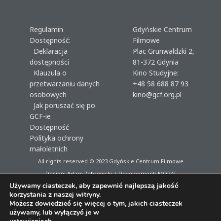
Regulamin
Gdyńskie Centrum
Dostępność:
Filmowe
Deklaracja
Plac Grunwaldzki 2,
dostępności
81-372 Gdynia
Klauzula o
Kino Studyjne:
przetwarzaniu danych
+48 58 688 87 93
osobowych
kino@gcf.org.pl
Jak poruszać się po
GCF-ie
Dostępność
Polityka ochrony
małoletnich
All rights reserved © 2023
Gdyńskie Centrum Filmowe
Design: Adam Żebrowski | Development:
MORAI
Używamy ciasteczek, aby zapewnić najlepszą jakość
korzystania z naszej witryny.
Możesz dowiedzieć się więcej o tym, jakich ciasteczek
używamy, lub wyłączyć je w