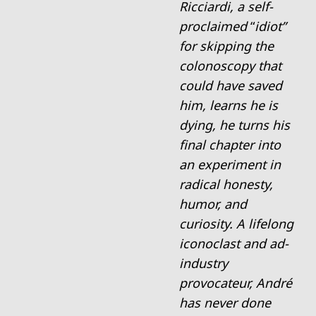
Ricciardi, a self-
proclaimed
“
idiot
”
for skipping the
colonoscopy that
could have saved
him, learns he is
dying, he turns his
final chapter into
an experiment in
radical honesty,
humor, and
curiosity. A lifelong
iconoclast and ad-
industry
provocateur, Andr
é
has never done