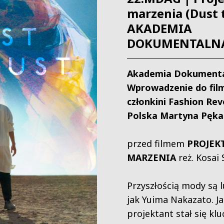
marzenia (Dust 
AKADEMIA
DOKUMENTALN
Akademia Dokumenta
Wprowadzenie do fil
członkini Fashion Rev
Polska Martyna Pęka
przed filmem
PROJEK
MARZENIA
reż. Kosai 
Przyszłością mody są l
jak Yuima Nakazato. J
projektant stał się kl