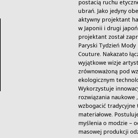
postacią ruchu etyczn
ubrań. Jako jedyny ob
aktywny projektant h
w Japonii i drugi japoń
projektant został zap
Paryski Tydzień Mody
Couture. Nakazato łąc
wyjątkowe wizje artys
zrównoważoną pod w
ekologicznym technolo
Wykorzystuje innowac
rozwiązania naukowe ,
wzbogacić tradycyjne 
materiałowe. Postuluj
myślenia o modzie – o
masowej produkcji odz