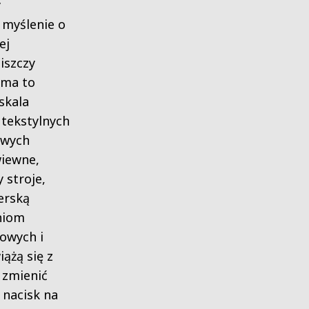
y
 myślenie o
ej
niszczy
k ma to
skala
tekstylnych
owych
wiewne,
 stroje,
erską
niom
owych i
iążą się z
 zmienić
 nacisk na