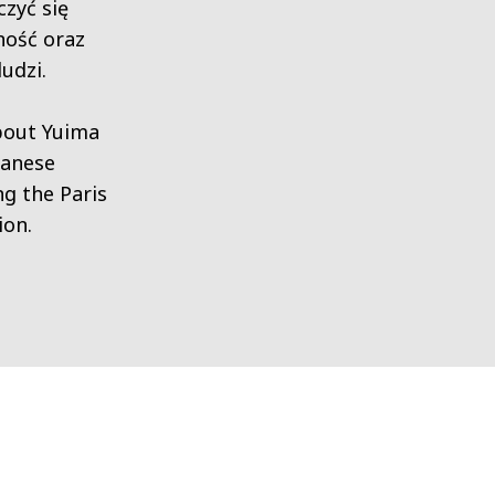
czyć się
ność oraz
udzi.
bout Yuima
panese
ng the Paris
ion.