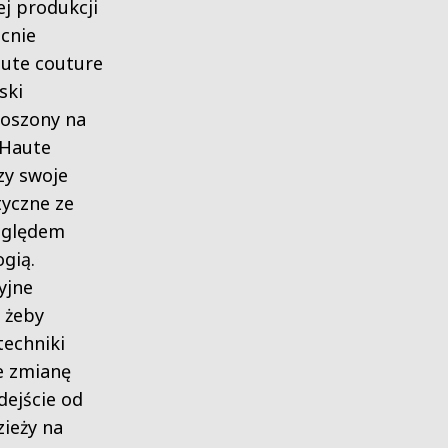
ej produkcji
ecnie
aute couture
ski
roszony na
 Haute
zy swoje
tyczne ze
zględem
gią.
yjne
 żeby
techniki
e zmianę
dejście od
ieży na