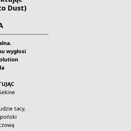
to Dust)
A
lna.
mu wygłosi
olution
la
TUJĄC
Sekine
udzie tacy,
apoński
uczową