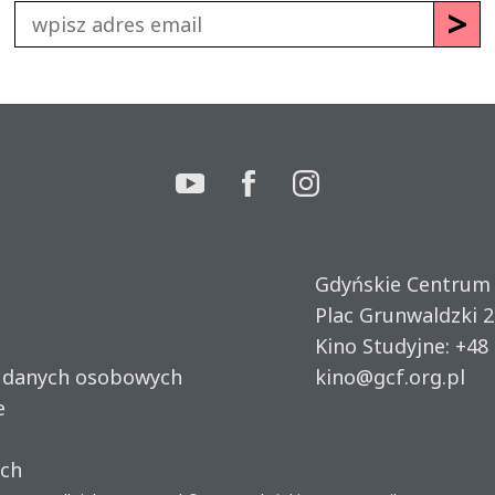
Gdyńskie Centrum
Plac Grunwaldzki 2
Kino Studyjne:
+48 
u danych osobowych
kino@gcf.org.pl
e
ich