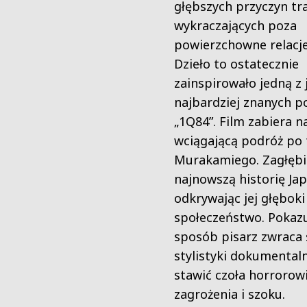
głębszych przyczyn tra
wykraczających poza
powierzchowne relacje
Dzieło to ostatecznie
zainspirowało jedną z 
najbardziej znanych p
„1Q84”. Film zabiera n
wciągającą podróż po 
Murakamiego. Zagłębi
najnowszą historię Jap
odkrywając jej głębok
społeczeństwo. Pokazuj
sposób pisarz zwraca 
stylistyki dokumentaln
stawić czoła horrorow
zagrożenia i szoku.