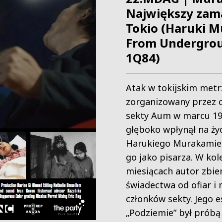
Największy zam
Tokio (Haruki M
From Undergrou
1Q84)
Atak w tokijskim metr
zorganizowany przez 
sekty Aum w marcu 19
głęboko wpłynął na ży
Harukiego Murakamieg
go jako pisarza. W kol
miesiącach autor zbie
świadectwa od ofiar i 
członków sekty. Jego e
„Podziemie” był próbą