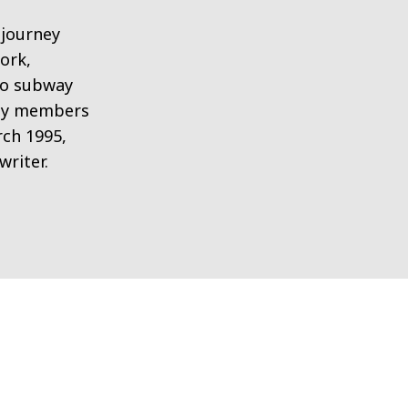
 journey
ork,
yo subway
 by members
rch 1995,
writer.