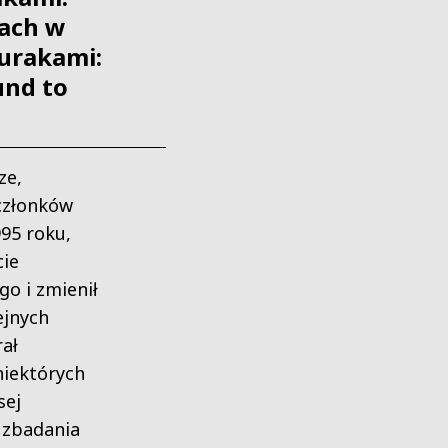
ach w
urakami:
nd to
ze,
członków
95 roku,
cie
o i zmienił
ejnych
rał
niektórych
sej
 zbadania