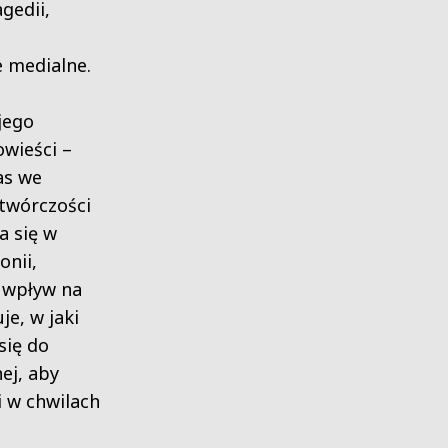
gedii,
 medialne.
jego
owieści –
as we
twórczości
a się w
onii,
i wpływ na
e, w jaki
się do
ej, aby
i w chwilach