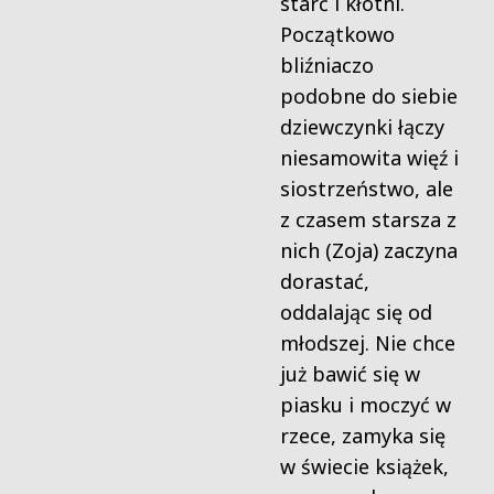
starć i kłótni.
Początkowo
bliźniaczo
podobne do siebie
dziewczynki łączy
niesamowita więź i
siostrzeństwo, ale
z czasem starsza z
nich (Zoja) zaczyna
dorastać,
oddalając się od
młodszej. Nie chce
już bawić się w
piasku i moczyć w
rzece, zamyka się
w świecie książek,