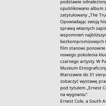
podstawie odnaleziony
opublikowano album z
zatytułowany „The Tru
Opowiadając swoją his
sprawą własnych zapi
wspomnień najbliższy
bezkompromisowych fo
film stanowi ponowne 
nowego pokolenia kl
czarnego artysty. W 
Muzeum Etnograficzn
Warszawie do 31 sier
zobaczyć wystawę prac
pod tytułem „Ernest C
na wygnaniu”.
Ernest Cole, a South A