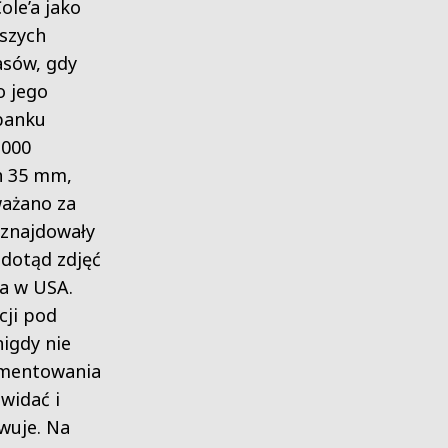
ole’a jako
jszych
asów, gdy
o jego
banku
 000
h 35 mm,
ważano za
 znajdowały
 dotąd zdjęć
’a w USA.
cji pod
nigdy nie
umentowania
 widać i
wuje. Na