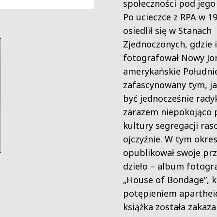
społeczności pod jego
Po ucieczce z RPA w 1
osiedlił się w Stanach
Zjednoczonych, gdzie 
fotografował Nowy Jor
amerykańskie Południe
zafascynowany tym, ja
być jednocześnie radyk
zarazem niepokojąco
kultury segregacji ras
ojczyźnie. W tym okres
opublikował swoje p
dzieło – album fotogr
„House of Bondage”, k
potępieniem aparthei
książka została zakaz