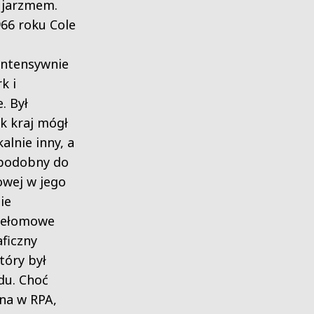
 jarzmem.
966 roku Cole
intensywnie
k i
. Był
k kraj mógł
alnie inny, a
 podobny do
owej w jego
ie
rzełomowe
aficzny
tóry był
du. Choć
ana w RPA,