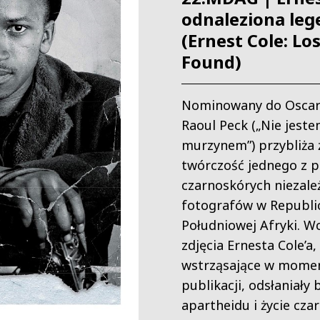
odnaleziona le
(Ernest Cole: Lo
Found)
Nominowany do Oscar
Raoul Peck („Nie jest
murzynem”) przybliża ż
twórczość jednego z p
czarnoskórych niezale
fotografów w Republi
Południowej Afryki. W
zdjęcia Ernesta Cole’a,
wstrząsające w mome
publikacji, odsłaniały
apartheidu i życie czar