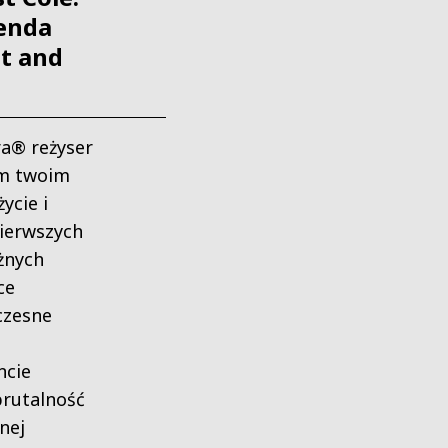
genda
st and
a® reżyser
em twoim
ycie i
ierwszych
żnych
ce
czesne
ncie
 brutalność
nej