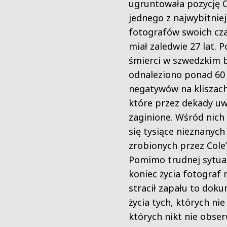
ugruntowała pozycję C
jednego z najwybitnie
fotografów swoich cz
miał zaledwie 27 lat. P
śmierci w szwedzkim 
odnaleziono ponad 60
negatywów na kliszac
które przez dekady u
zaginione. Wśród nich
się tysiące nieznanych
zrobionych przez Cole
Pomimo trudnej sytua
koniec życia fotograf 
stracił zapału to dok
życia tych, których nie
których nikt nie obser