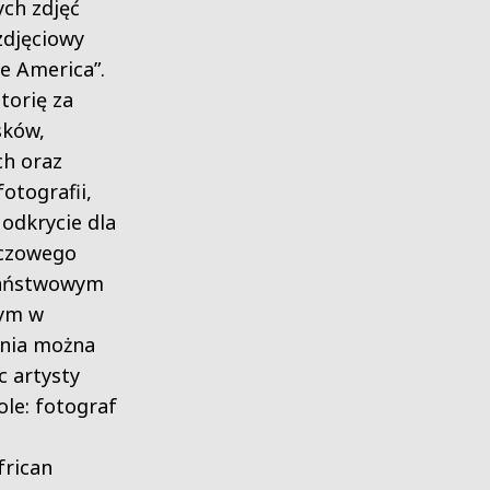
ch zdjęć
djęciowy
e America”.
torię za
sków,
ch oraz
tografii,
odkrycie dla
uczowego
Państwowym
ym w
pnia można
 artysty
ole: fotograf
frican