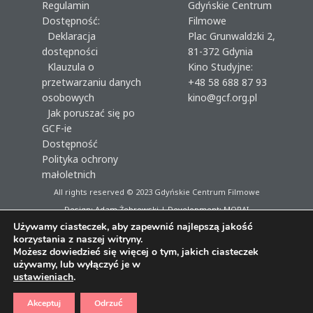
Regulamin
Gdyńskie Centrum
Dostępność:
Filmowe
Deklaracja
Plac Grunwaldzki 2,
dostępności
81-372 Gdynia
Klauzula o
Kino Studyjne:
przetwarzaniu danych
+48 58 688 87 93
osobowych
kino@gcf.org.pl
Jak poruszać się po
GCF-ie
Dostępność
Polityka ochrony
małoletnich
All rights reserved © 2023
Gdyńskie Centrum Filmowe
Design: Adam Żebrowski | Development:
MORAI
Używamy ciasteczek, aby zapewnić najlepszą jakość
korzystania z naszej witryny.
Możesz dowiedzieć się więcej o tym, jakich ciasteczek
używamy, lub wyłączyć je w
ustawieniach
.
Akceptuj
Odrzuć