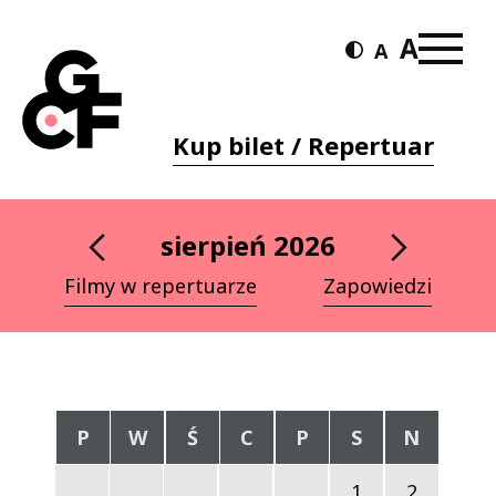
Kup bilet / Repertuar
sierpień 2026
Filmy w repertuarze
Zapowiedzi
P
W
Ś
C
P
S
N
1
2