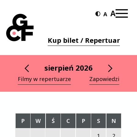
Kup bilet / Repertuar
sierpień 2026
Filmy w repertuarze
Zapowiedzi
P
W
Ś
C
P
S
N
1
2