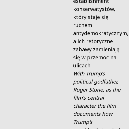
establishment
konserwatystów,
który staje się
ruchem
antydemokratycznym,
a ich retoryczne
zabawy zamieniają
się w przemoc na
ulicach.
With Trump’s
political godfather,
Roger Stone, as the
film’s central
character the film
documents how
Trump’s