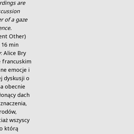
rdings are
scussion
r of a gaze
ence.
ent Other)
, 16 min
: Alice Bry
e francuskim
ne emocje i
j dyskusji o
ma obecnie
Płonący dach
znaczenia,
arodów,
ciaż wszyscy
o którą