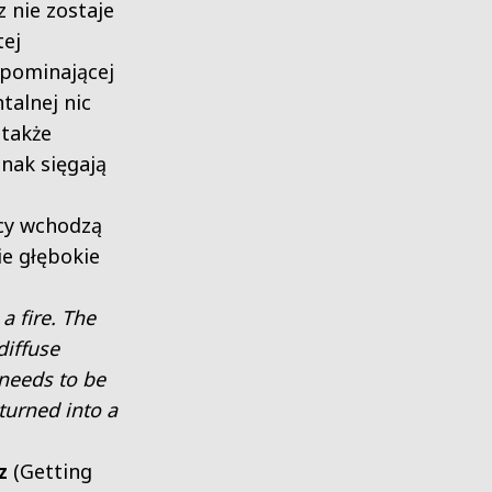
z nie zostaje
tej
ypominającej
talnej nic
 także
nak sięgają
cy wchodzą
e głębokie
a fire. The
diffuse
needs to be
turned into a
z
(Getting