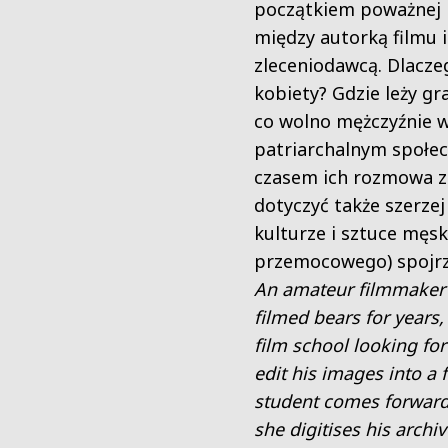
początkiem poważnej
między autorką filmu i
zleceniodawcą. Dlacze
kobiety? Gdzie leży gr
co wolno mężczyźnie 
patriarchalnym społec
czasem ich rozmowa z
dotyczyć także szerzej
kulturze i sztuce męsk
przemocowego) spojrz
An amateur filmmaker
filmed bears for years,
film school looking fo
edit his images into a f
student comes forward
she digitises his archiv