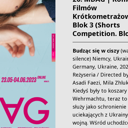
Filmów
Krótkometrażo
Blok 3 (Shorts
Competition. Bl
Budząc się w ciszy
(w
silence)
Niemcy, Ukrai
Germany, Ukraine, 202
Reżyseria / Directed by
Asadi Faezi, Mila Zhlu
Kiedyś były to koszary
Wehrmachtu, teraz to
służy jako schronienie
uciekających z Ukrain
wojną. Wśród uchodźc