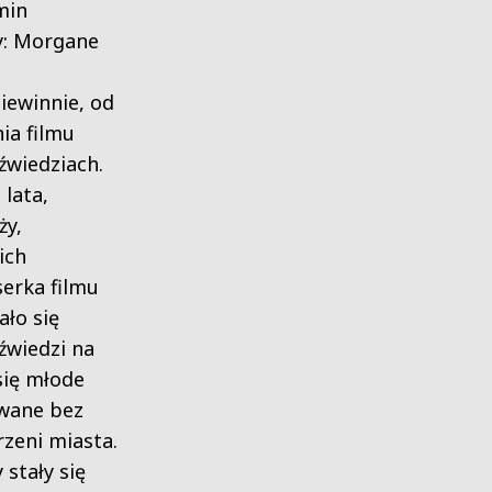
min
by: Morgane
iewinnie, od
ia filmu
źwiedziach.
lata,
ży,
ich
serka filmu
ało się
źwiedzi na
się młode
owane bez
rzeni miasta.
 stały się