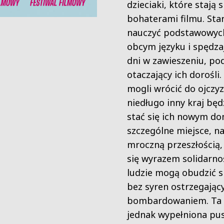
dzieciaki, które stają 
bohaterami filmu. Star
nauczyć podstawowyc
obcym języku i spędza
dni w zawieszeniu, po
otaczający ich dorośli
mogli wrócić do ojczy
niedługo inny kraj będ
stać się ich nowym d
szczególne miejsce, n
mroczną przeszłością, 
się wyrazem solidarnoś
ludzie mogą obudzić si
bez syren ostrzegając
bombardowaniem. Ta c
jednak wypełniona pu