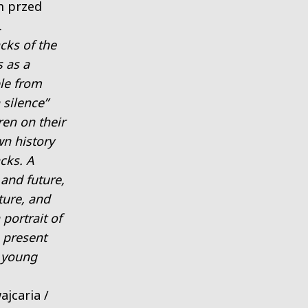
m przed
.
cks of the
 as a
le from
 silence”
en on their
wn history
cks. A
and future,
ture, and
 portrait of
 present
s young
ajcaria /