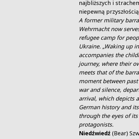
najbliższych i strache
niepewną przyszłością
A former military barra
Wehrmacht now serves
refugee camp for peop
Ukraine. „Waking up in
accompanies the childr
journey, where their o
meets that of the barra
moment between past 
war and silence, depar
arrival, which depicts a
German history and its
through the eyes of it
protagonists.
Niedźwiedź
(Bear)
Szw