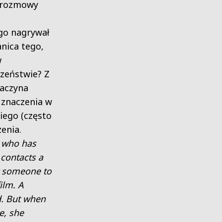
 rozmowy
go nagrywał
anica tego,
w
zeństwie? Z
aczyna
 znaczenia w
iego (często
enia.
 who has
 contacts a
r someone to
ilm. A
. But when
e, she