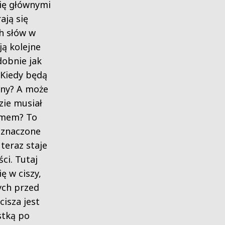
się głównymi
ają się
h słów w
ją kolejne
dobnie jak
. Kiedy będą
zny? A może
zie musiał
omem? To
aznaczone
teraz staje
ci. Tutaj
ę w ciszy,
ych przed
isza jest
stką po