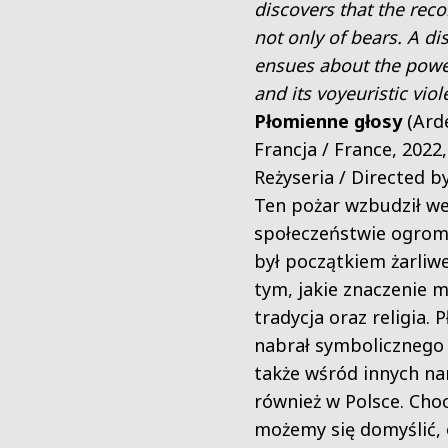
discovers that the reco
not only of bears. A di
ensues about the powe
and its voyeuristic viol
Płomienne głosy
(Ard
Francja / France, 2022
Reżyseria / Directed by
Ten pożar wzbudził w
społeczeństwie ogrom
był początkiem żarliwe
tym, jakie znaczenie 
tradycja oraz religia. 
nabrał symbolicznego 
także wśród innych n
również w Polsce. Cho
możemy się domyślić, 