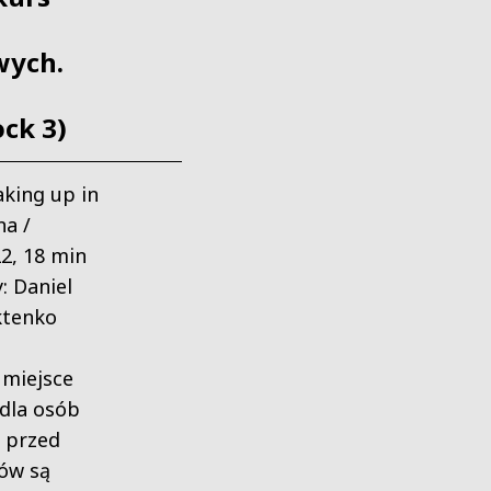
wych.
ock 3)
aking up in
na /
2, 18 min
: Daniel
ktenko
 miejsce
 dla osób
y przed
ów są