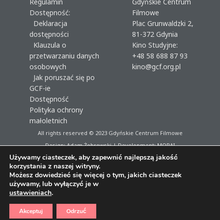
Regulamin
Gdyńskie Centrum
Dostępność:
Filmowe
Deklaracja
Plac Grunwaldzki 2,
dostępności
81-372 Gdynia
Klauzula o
Kino Studyjne:
przetwarzaniu danych
+48 58 688 87 93
osobowych
kino@gcf.org.pl
Jak poruszać się po
GCF-ie
Dostępność
Polityka ochrony
małoletnich
All rights reserved © 2023
Gdyńskie Centrum Filmowe
Design: Adam Żebrowski | Development:
MORAI
Używamy ciasteczek, aby zapewnić najlepszą jakość
korzystania z naszej witryny.
Możesz dowiedzieć się więcej o tym, jakich ciasteczek
używamy, lub wyłączyć je w
ustawieniach
.
Akceptuj
Odrzuć