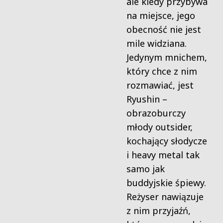
ale kiedy przybywa
na miejsce, jego
obecność nie jest
mile widziana.
Jedynym mnichem,
który chce z nim
rozmawiać, jest
Ryushin –
obrazoburczy
młody outsider,
kochający słodycze
i heavy metal tak
samo jak
buddyjskie śpiewy.
Reżyser nawiązuje
z nim przyjaźń,