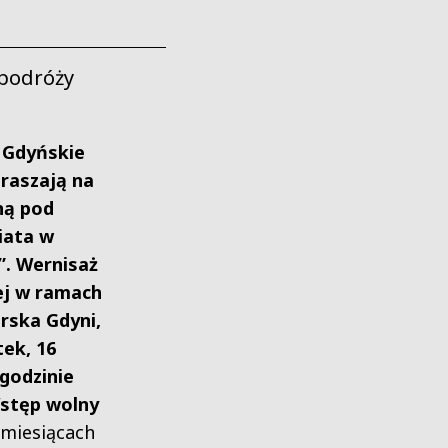
 podróży
 Gdyńskie
raszają na
ną pod
iata w
”. Wernisaż
ej w ramach
rska Gdyni,
tek, 16
 godzinie
Wstęp wolny
 miesiącach