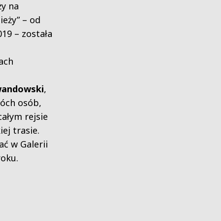
ży na
ieży” – od
19 – została
ach
wandowski
,
wóch osób,
całym rejsie
ej trasie.
ć w Galerii
roku.