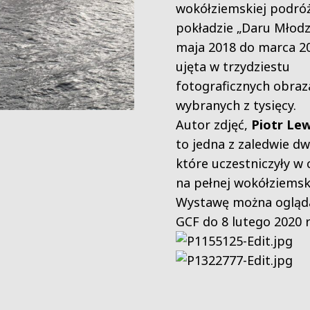
wokółziemskiej podró
pokładzie „Daru Młodz
maja 2018 do marca 20
ujęta w trzydziestu
fotograficznych obraz
wybranych z tysięcy.
Autor zdjęć,
Piotr Le
to jedna z zaledwie d
które uczestniczyły w 
na pełnej wokółziemski
Wystawę można ogląda
GCF do 8 lutego 2020 