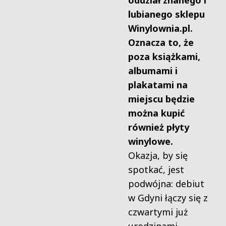
oddział znanego i
lubianego sklepu
Winylownia.pl.
Oznacza to, że
poza książkami,
albumami i
plakatami na
miejscu będzie
można kupić
również płyty
winylowe.
Okazja, by się
spotkać, jest
podwójna: debiut
w Gdyni łączy się z
czwartymi już