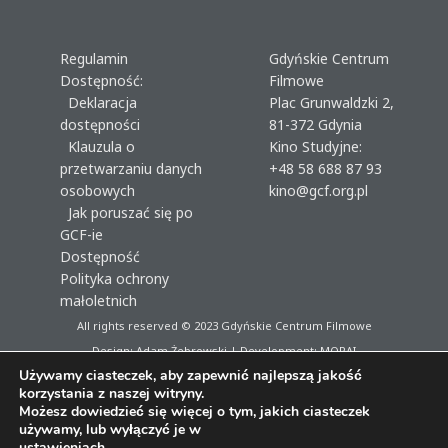
Regulamin
Gdyńskie Centrum
Dostępność:
Filmowe
Deklaracja
Plac Grunwaldzki 2,
dostępności
81-372 Gdynia
Klauzula o
Kino Studyjne:
przetwarzaniu danych
+48 58 688 87 93
osobowych
kino@gcf.org.pl
Jak poruszać się po
GCF-ie
Dostępność
Polityka ochrony
małoletnich
All rights reserved © 2023
Gdyńskie Centrum Filmowe
Design: Adam Żebrowski | Development:
MORAI
Używamy ciasteczek, aby zapewnić najlepszą jakość
korzystania z naszej witryny.
Możesz dowiedzieć się więcej o tym, jakich ciasteczek
używamy, lub wyłączyć je w
ustawieniach
.