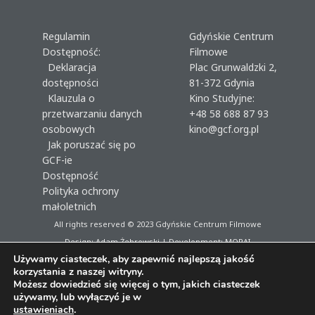
Regulamin
Gdyńskie Centrum
Dostępność:
Filmowe
Deklaracja
Plac Grunwaldzki 2,
dostępności
81-372 Gdynia
Klauzula o
Kino Studyjne:
przetwarzaniu danych
+48 58 688 87 93
osobowych
kino@gcf.org.pl
Jak poruszać się po
GCF-ie
Dostępność
Polityka ochrony
małoletnich
All rights reserved © 2023
Gdyńskie Centrum Filmowe
Design: Adam Żebrowski | Development:
MORAI
Używamy ciasteczek, aby zapewnić najlepszą jakość
korzystania z naszej witryny.
Możesz dowiedzieć się więcej o tym, jakich ciasteczek
używamy, lub wyłączyć je w
ustawieniach
.