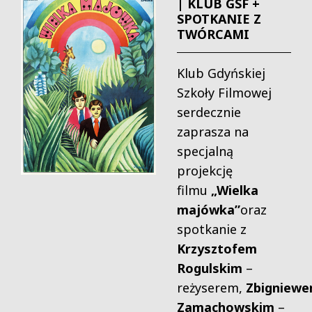
| KLUB GSF +
SPOTKANIE Z
TWÓRCAMI
Klub Gdyńskiej
Szkoły Filmowej
serdecznie
zaprasza na
specjalną
projekcję
filmu
„Wielka
majówka”
oraz
spotkanie z
Krzysztofem
Rogulskim
–
reżyserem,
Zbigniew
Zamachowskim
–