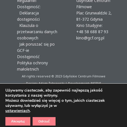
Regulamin
Gdyńskie Centrum
Dostępność:
Filmowe
Deklaracja
Plac Grunwaldzki 2,
dostępności
81-372 Gdynia
Klauzula o
Kino Studyjne:
przetwarzaniu danych
+48 58 688 87 93
osobowych
kino@gcf.org.pl
Jak poruszać się po
GCF-ie
Dostępność
Polityka ochrony
małoletnich
All rights reserved © 2023
Gdyńskie Centrum Filmowe
Design: Adam Żebrowski | Development:
MORAI
Używamy ciasteczek, aby zapewnić najlepszą jakość
korzystania z naszej witryny.
Możesz dowiedzieć się więcej o tym, jakich ciasteczek
używamy, lub wyłączyć je w
ustawieniach
.
Akceptuj
Odrzuć