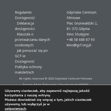
Regulamin
Gdyńskie Centrum
Dostępność:
Filmowe
Deklaracja
Plac Grunwaldzki 2,
dostępności
81-372 Gdynia
Klauzula o
Kino Studyjne:
przetwarzaniu danych
+48 58 688 87 93
osobowych
kino@gcf.org.pl
Jak poruszać się po
GCF-ie
Dostępność
Polityka ochrony
małoletnich
All rights reserved © 2023
Gdyńskie Centrum Filmowe
Design: Adam Żebrowski | Development:
MORAI
Używamy ciasteczek, aby zapewnić najlepszą jakość
korzystania z naszej witryny.
Możesz dowiedzieć się więcej o tym, jakich ciasteczek
używamy, lub wyłączyć je w
ustawieniach
.