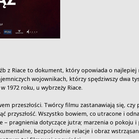
zeźb z Riace to dokument, który opowiada o najlepie
ajemniczych wojownikach, którzy spędziwszy dwa tys
 w 1972 roku, u wybrzeży Riace.
em przeszłości. Twórcy filmu zastanawiają się, czy p
ąć przyszłość. Wszystko bowiem, co utracone i odna
e – pragnienia dotyczące jutra; marzenia o pokoju i 
kumentalne, bezpośrednie relacje i obraz wstrząsan