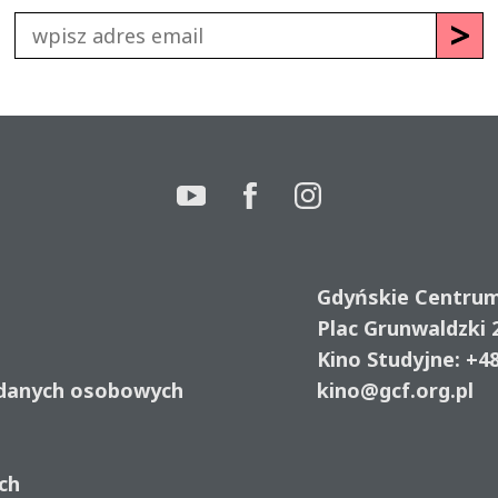
Gdyńskie Centru
Plac Grunwaldzki 
Kino Studyjne:
+48
 danych osobowych
kino@gcf.org.pl
e
ch