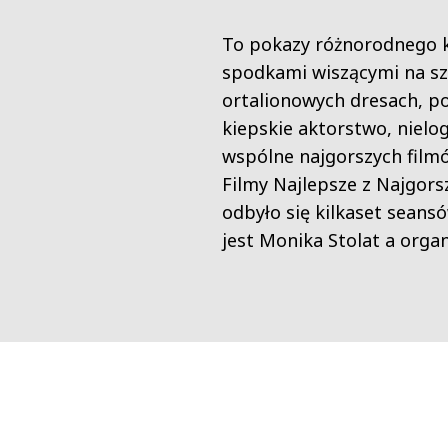
To pokazy różnorodnego ki
spodkami wiszącymi na szn
ortalionowych dresach, p
kiepskie aktorstwo, nielo
wspólne najgorszych filmó
Filmy Najlepsze z Najgors
odbyło się kilkaset sean
jest Monika Stolat a org