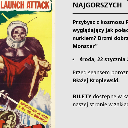
NAJGORSZYCH
Przybysz z kosmosu 
wyglądający jak połąc
nurkiem? Brzmi dobr
Monster”
środa, 22 stycznia 
Przed seansem poroz
Błażej Kroplewski.
BILETY
dostępne w ka
naszej stronie w zakł