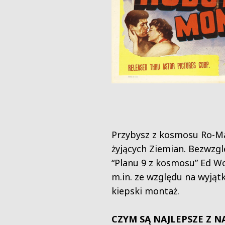
Przybysz z kosmosu Ro-Man
żyjących Ziemian. Bezwzgl
“Planu 9 z kosmosu” Ed Wo
m.in. ze względu na wyjąt
kiepski montaż.
CZYM SĄ NAJLEPSZE Z N