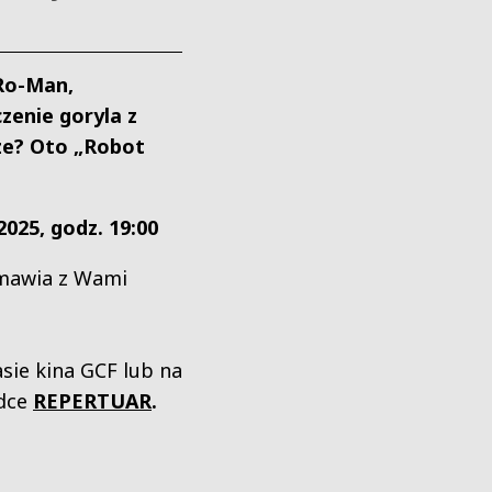
Ro-Man,
zenie goryla z
ze? Oto „Robot
2025, godz. 19:00
mawia z Wami
sie kina GCF lub na
adce
REPERT
UAR
.