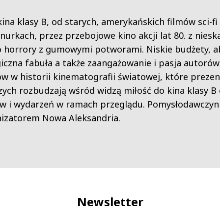
na klasy B, od starych, amerykańskich filmów sci-fi 
urkach, przez przebojowe kino akcji lat 80. z nies
o horrory z gumowymi potworami. Niskie budżety, ab
giczna fabuła a także zaangażowanie i pasja autorów
w w historii kinematografii światowej, które preze
zych rozbudzają wśród widzą miłość do kina klasy B
sów i wydarzeń w ramach przeglądu. Pomysłodawczyn
anizatorem Nowa Aleksandria.
Newsletter